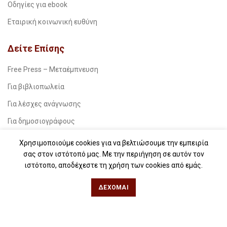
Οδηγίες για ebook
Εταιρική κοινωνική ευθύνη
Δείτε Επίσης
Free Press – Μεταέμπνευση
Για βιβλιοπωλεία
Για λέσχες ανάγνωσης
Για δημοσιογράφους
Για σχολεία
Χρησιμοποιούμε cookies για να βελτιώσουμε την εμπειρία
σας στον ιστότοπό μας. Με την περιήγηση σε αυτόν τον
Για βιβλιοφιλικές ομάδες
ιστότοπο, αποδέχεστε τη χρήση των cookies από εμάς.
Θεσσαλονίκη
ΔΈΧΟΜΑΙ
Φιλίππου 49, Κέντρο
Τηλ: 2311 27 28 03