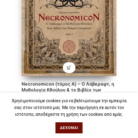
Necronomicon (τόμος Α) – Ο Λάβκραφτ, η
Μυθολογία Κθούλου & το Βιβλίο των
Νεκρών Ονομάτων
Χρησιμοποιούμε cookies για να βελτιώσουμε την εμπειρία
σας στον ιστότοπό μας. Με την περιήγηση σε αυτόν τον
ιστότοπο, αποδέχεστε τη χρήση των cookies από εμάς.
15.00
€
Τιμή εκδότη:
BOOK
13.50
€
Τιμή iwrite.gr:
ΔΈΧΟΜΑΙ