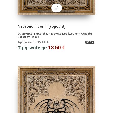
Necronomicon II (τόμος Β)
Οι Μεγάλοι Παλαιοί & η Μαγεία Κθούλου στη Θεωρία
και στην Πράξη
15.00
€
Τιμή εκδότη:
BOOK
13.50
€
Τιμή iwrite.gr: