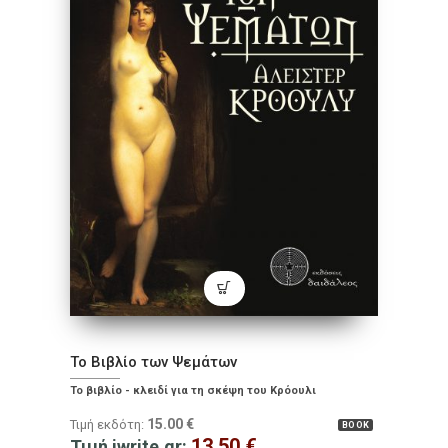
Το Βιβλίο των Ψεμάτων
Το βιβλίο - κλειδί για τη σκέψη του Κρόουλι
15.00
€
Τιμή εκδότη:
BOOK
13.50
€
Τιμή iwrite.gr: