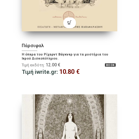
Πάρσιφαλ
Η όπερα του Ρίχαρντ Βάγκνερ για τα μυστήρια του
Ιερού Δισκοπότηρου.
12.00
€
Τιμή εκδότη:
BOOK
10.80
€
Τιμή iwrite.gr: