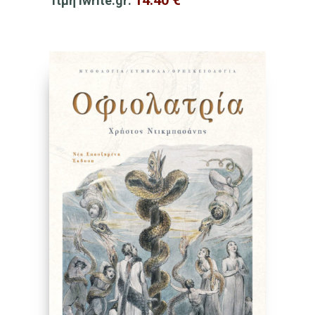
Τιμή iwrite.gr: