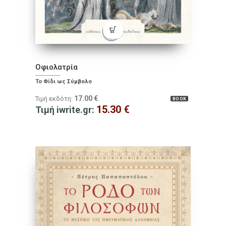
Οφιολατρία
Το Φίδι ως Σύμβολο
17.00
€
Τιμή εκδότη:
BOOK
15.30
€
Τιμή iwrite.gr: