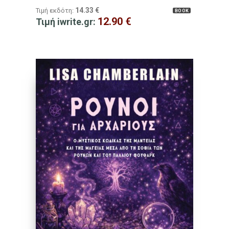
14.33
€
Τιμή εκδότη:
BOOK
12.90
€
Τιμή iwrite.gr: