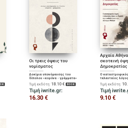
Αρχαία Αθήνα
Οι τρεις όψεις του
σκοτεινή όψη
νομίσματος
Δηµοκρατίας
Δοκίμια υπονόμευσης του
Ο καταστροφικός 
δίπολου «κορόνα - γράμματα»
τελευταίος λόγο
Περικλή και η επι
18.10
€
10
Τιμή εκδότη:
Τιμή εκδότη:
OK
BOOK
των αδύναμων Μη
Τιμή iwrite.gr:
Τιμή iwrite.
16.30
€
9.10
€