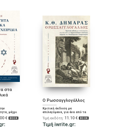
τα στα
λικά
Ο Ρωσσαγγλογάλλος
την
Κριτική έκδοση με
ητα, μέχρι
επιλεγόμενα, για ένα από τα
σημαντικότερα ανώνυμα
.00
€
11.10
€
Τιμή εκδότη:
BOOK
BOOK
κείμενα του Νεοελληνικού
gr:
Διαφωτισμού
Τιμή iwrite.gr: