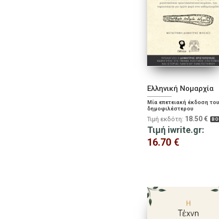
Ελληνική Νομαρχία
Μία επετειακή έκδοση το
δημοφιλέστερου
ριζοσπαστικού
18.50
€
Τιμή εκδότη:
BO
προεπαναστατικού κειμέν
που παρουσιάζεται για π
Τιμή iwrite.gr:
φορά στην καθομιλουμέν
16.70
€