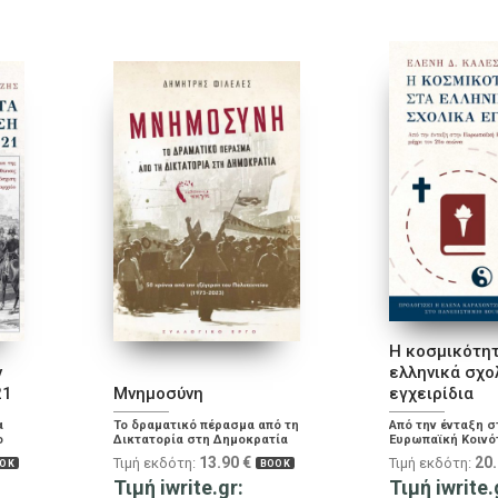
Η κοσμικότη
ν
ελληνικά σχο
21
Μνημοσύνη
εγχειρίδια
α
Το δραματικό πέρασμα από τη
Από την ένταξη σ
ο
Δικτατορία στη Δημοκρατία
Ευρωπαϊκή Κοινότ
ν
τον 21ο αιώνα
13.90
€
20
Τιμή εκδότη:
Τιμή εκδότη:
OK
BOOK
χείο
Τιμή iwrite.gr:
Τιμή iwrite.