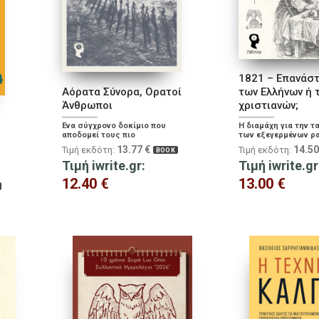
1821 – Επανάσ
Αόρατα Σύνορα, Ορατοί
των Ελλήνων ή 
Άνθρωποι
χριστιανών;
Ένα σύγχρονο δοκίμιο που
Η διαμάχη για την τ
αποδομεί τους πιο
των εξεγερμένων ρ
διαδεδομένους μύθους γύρω
μέσω της Προειδοπ
13.77
€
14.5
Τιμή εκδότη:
Τιμή εκδότη:
BOOK
από το προσφυγικό και τη
προς τας Ευρωπαϊκ
μετανάστευση.
Τιμή iwrite.gr:
του πρώτου διπλωμ
Τιμή iwrite.gr
εγγράφου της Επαν
12.40
€
13.00
€