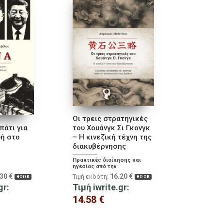
Οι τρεις στρατηγικές
πάτι για
του Χουάνγκ Σι Γκονγκ
ή στο
– Η κινεζική τέχνη της
διακυβέρνησης
Πρακτικές διοίκησης και
ηγεσίας από την
αυτοκρατορία του Δράκου
.30
€
16.20
€
Τιμή εκδότη:
BOOK
BOOK
gr:
Τιμή iwrite.gr:
14.58
€