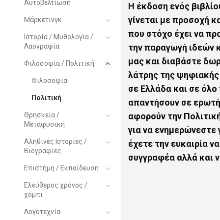
Αυτοβελτίωση
Η
έκδοση ενός βιβλίου
γίνεται με προσοχή κ
Μάρκετινγκ
που στόχο έχει να π
Ιστορία / Μυθολογία /
Λαογραφία
την παραγωγή ιδεών 
μας και διαβάστε δω
Φιλοσοφία / Πολιτική
λάτρης της ψηφιακής
Φιλοσοφία
σε Ελλάδα και σε όλο
Πολιτική
απαντήσουν σε ερωτή
Θρησκεία /
αφορούν την Πολιτικ
Μεταφυσική
για να ενημερώνεστε 
Αληθινές Ιστορίες /
έχετε την ευκαιρία ν
Βιογραφίες
συγγραφέα αλλά και 
Επιστήμη / Εκπαίδευση
Ελεύθερος χρόνος /
χόμπι
Λογοτεχνία