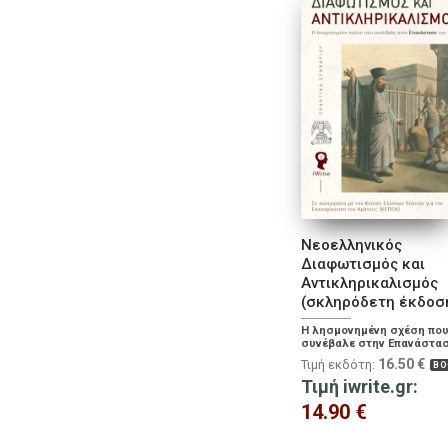
Νεοελληνικός
Διαφωτισμός και
Αντικληρικαλισμός
(σκληρόδετη έκδοσ
Η λησμονημένη σχέση πο
συνέβαλε στην Επανάστα
του 1821
16.50
€
Τιμή εκδότη:
BO
Τιμή iwrite.gr:
14.90
€