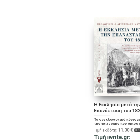
Η Εκκλησία μετά τη
Επανάσταση του 18
Το συγκλονιστικό πόρισμ
της επιτροπής που όρισε 
Όθωνας και οδήγησε στη
11.00
€
Τιμή εκδότη:
BO
απόσχιση από το πατριαρ
Τιμή iwrite.gr: