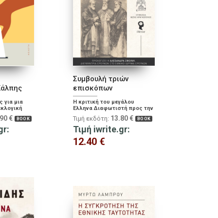
Συμβουλή τριών
Κάλπης
επισκόπων
 για μια
Η κριτική του μεγάλου
εκλογική
Έλληνα Διαφωτιστή προς την
εκκλησιαστική εξουσία και
.90
€
13.80
€
Τιμή εκδότη:
BOOK
BOOK
το κάλεσμα για ελεύθερο
gr:
στοχασμό
Τιμή iwrite.gr:
12.40
€