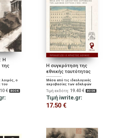
: Η
 της
Η συγκρότηση της
εθνικής ταυτότητας
λοιμός, ο
Μέσα από τις ιδεολογικές
ς του
ακροβασίες των αδελφών
βολή έναντι
Σούτσων (1833-1853)
.10
€
19.40
€
Τιμή εκδότη:
BOOK
BOOK
λίων
gr:
Τιμή iwrite.gr:
17.50
€