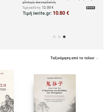
8.00
€
Τιμή εκδότη:
BOOK
6.40
€
Τιμή iwrite.gr: