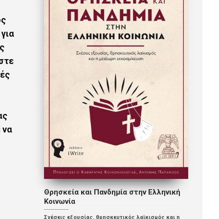
ος
 για
υς
στε
μές
ας
 να
Ο Σύγχρονος Ηγεμόνας
Οι 100 Εντολές