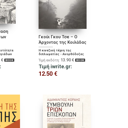
ταση
των
Γκούι Γκου Τσε – Ο
Άρχοντας της Κοιλάδας
αυτότητα
Η κινεζική τέχνη της
αγιάδων
διπλωματίας - Ανορθόδοξες
οιήσεως
τακτικές διαπραγμάτευσης
0
€
13.90
€
Τιμή εκδότη:
BOOK
BOOK
άς αυλάς,
από την Απαγορευμένη Πόλη
ατικού
:
Τιμή iwrite.gr:
άστασης
12.50
€