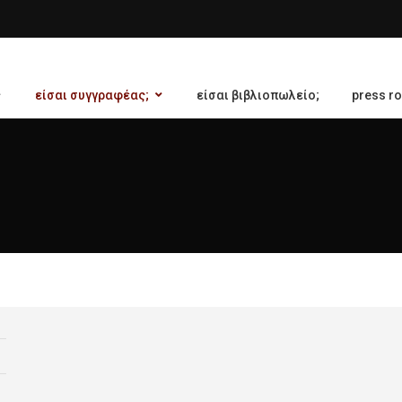
είσαι συγγραφέας;
είσαι βιβλιοπωλείο;
press r