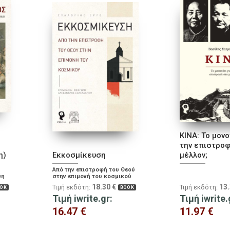
ΚΙΝΑ: Το μονο
την επιστροφ
η)
Εκκοσμίκευση
μέλλον;
υ
Από την επιστροφή του Θεού
ση
στην επιμονή του κοσμικού
18.30
€
13
Τιμή εκδότη:
Τιμή εκδότη:
OK
BOOK
Τιμή iwrite.gr:
Τιμή iwrite.
16.47
€
11.97
€