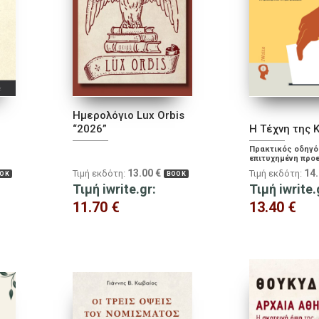
Ημερολόγιο Lux Orbis
“2026”
Η Τέχνη της 
υ
Πρακτικός οδηγός
επιτυχημένη προ
προετοιμασία
13.00
€
14
Τιμή εκδότη:
Τιμή εκδότη:
OK
BOOK
ου,
ρώτη
Τιμή iwrite.gr:
Τιμή iwrite.
η
11.70
€
13.40
€