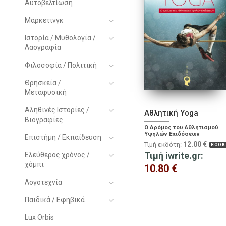
Αυτοβελτίωση
Μάρκετινγκ
Ιστορία / Μυθολογία /
Λαογραφία
Φιλοσοφία / Πολιτική
Θρησκεία /
Μεταφυσική
Αληθινές Ιστορίες /
Αθλητική Yoga
Βιογραφίες
Ο Δρόμος του Αθλητισμού
Υψηλών Επιδόσεων
Επιστήμη / Εκπαίδευση
12.00
€
Τιμή εκδότη:
BOOK
Τιμή iwrite.gr:
Ελεύθερος χρόνος /
χόμπι
10.80
€
Λογοτεχνία
Παιδικά / Εφηβικά
Lux Orbis