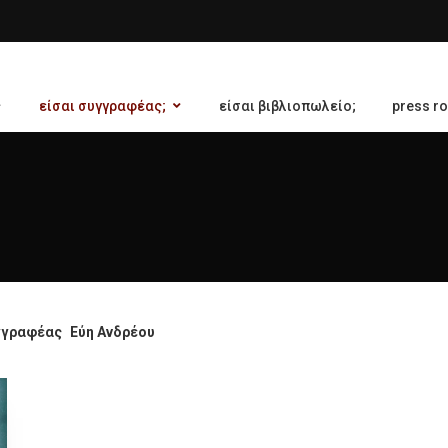
είσαι συγγραφέας;
είσαι βιβλιοπωλείο;
press r
γγραφέας
Εύη Ανδρέου