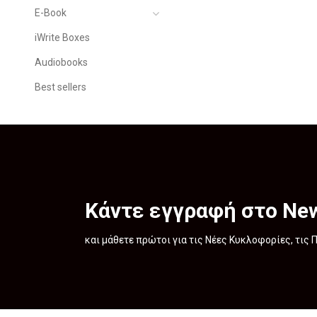
E-Book
iWrite Boxes
Audiobooks
Best sellers
Κάντε εγγραφή στο New
και μάθετε πρώτοι για τις Νέες Κυκλοφορίες, τις