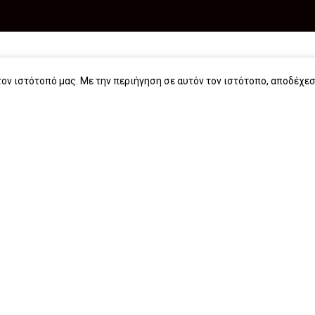
Πληροφορίες
Δείτε Επίσης
ον ιστότοπό μας. Με την περιήγηση σε αυτόν τον ιστότοπο, αποδέχεσ
Όροι και προϋποθέσεις
Free Press – Μεταέμπνευση
Τρόποι πληρωμής
Για βιβλιοπωλεία
Τρόποι παραγγελίας
Για λέσχες ανάγνωσης
Τρόποι παραλαβής
Για δημοσιογράφους
Start typing to see products you are looking for.
Επιστροφές
Για σχολεία
Πολιτική απορρήτου
Για βιβλιοφιλικές ομάδες
Οδηγίες για ebook
Εταιρική κοινωνική ευθύνη