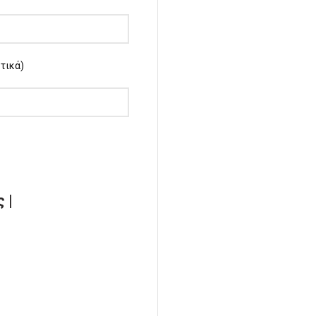
τικά)
 |