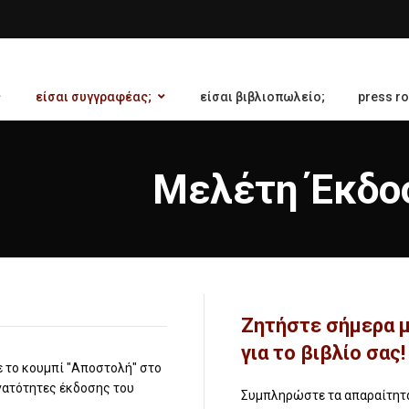
είσαι συγγραφέας;
είσαι βιβλιοπωλείο;
press r
Μελέτη Έκδοσ
Zητήστε σήμερα μ
για το βιβλίο σας!
 το κουμπί "Αποστολή" στο
νατότητες έκδοσης του
Συμπληρώστε τα απαραίτητα