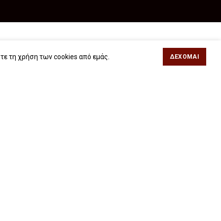
Θεσσαλονίκη
Αθήνα
τε τη χρήση των cookies από εμάς.
ΔΈΧΟΜΑΙ
Φιλίππου 49, Κέντρο
Κωλέττη 15 & Εμ.
Τηλ: 2311 27 28 03
Μπενάκη, Εξάρχεια
Εmail:
info@iwrite.gr
Τηλ: 21 10 12 6900
Εmail:
info@iwrite.gr
Ακολουθήστε Μας