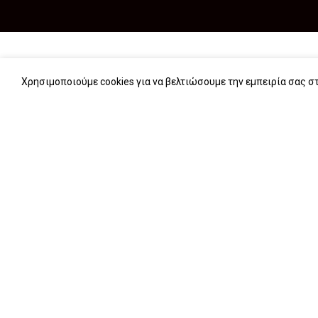
Εκδόσεις IWrite
Χρησιμοποιούμε cookies για να βελτιώσουμε την εμπειρία σας στ
Σχετικά με εμάς
Υπηρεσίες
Book stories…
Συχνές ερωτήσεις (FAQs)
iWrite.blog
Επικοινωνία
iwrite.gr
2024 |
Κατασκευή ιστοσελίδων The Webians