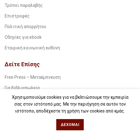
Τρόποι παραλαβής
Επιστροφές
Πολιτική απορρήτου
Οδηγίες για ebook
Εταιρική κοινωνική ευθύνη
Δείτε Επίσης
Free Press – Μεταέμπνευση
Για βιβλιοπωλεία
Χρησιμοποιούμε cookies για να βελτιώσουμε την εμπειρία
Για λέσχες ανάγνωσης
σας στον ιστότοπό μας. Με την περιήγηση σε αυτόν τον
Για δημοσιογράφους
ιστότοπο, αποδέχεστε τη χρήση των cookies από εμάς.
Για σχολεία
ΔΈΧΟΜΑΙ
Για βιβλιοφιλικές ομάδες