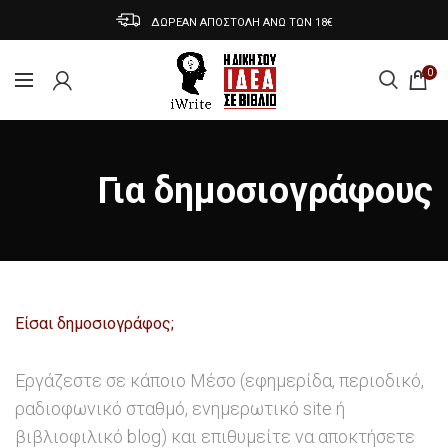
ΔΩΡΕΑΝ ΑΠΟΣΤΟΛΗ ΑΝΩ ΤΩΝ 18€
0
Για δημοσιογράφους
Είσαι δημοσιογράφος;
Εργάζεστε σε κάποιο Μέσο (εφημερίδα, περιοδικό,
ραδιοφωνικό σταθμό, ενημερωτικό site ή
βιβλιοφιλικό blog) και επιθυμείτε να αποκτήσετε