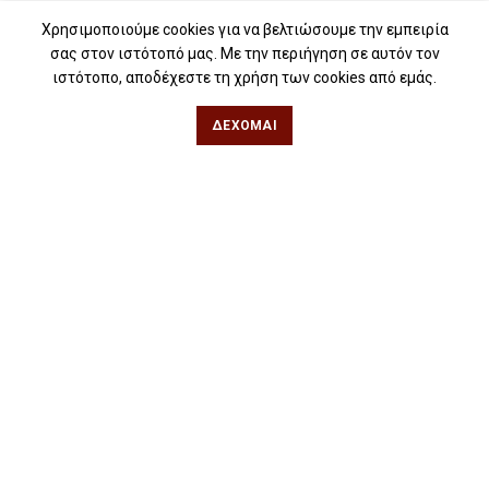
Οδηγίες για ebook
Χρησιμοποιούμε cookies για να βελτιώσουμε την εμπειρία
Εταιρική κοινωνική ευθύνη
σας στον ιστότοπό μας. Με την περιήγηση σε αυτόν τον
ιστότοπο, αποδέχεστε τη χρήση των cookies από εμάς.
Δείτε Επίσης
ΔΈΧΟΜΑΙ
Free Press – Μεταέμπνευση
Για βιβλιοπωλεία
Για λέσχες ανάγνωσης
Για δημοσιογράφους
Για σχολεία
Για βιβλιοφιλικές ομάδες
Θεσσαλονίκη
Φιλίππου 49, Κέντρο
Τηλ: 2311 27 28 03