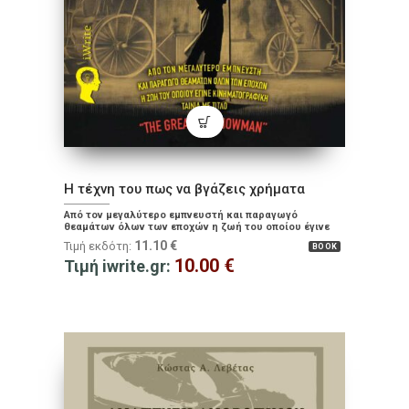
Η τέχνη του πως να βγάζεις χρήματα
Από τον μεγαλύτερο εμπνευστή και παραγωγό
θεαμάτων όλων των εποχών η ζωή του οποίου έγινε
κινηματογραφική ταινία με τίτλο ''The Greatest
11.10
€
Τιμή εκδότη:
BOOK
Showman''
10.00
€
Τιμή iwrite.gr: