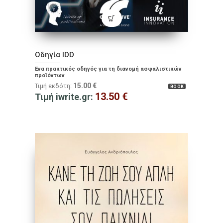
Οδηγία IDD
Ένα πρακτικός οδηγός για τη διανομή ασφαλιστικών
προϊόντων
15.00
€
Τιμή εκδότη:
BOOK
13.50
€
Τιμή iwrite.gr: