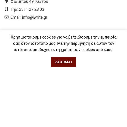
Φιλίππου 49, Κέντρο
Τηλ: 2311 27 28 03
Εmail:
info@iwrite.gr
Αθήνα
Χρησιμοποιούμε cookies για να βελτιώσουμε την εμπειρία
σας στον ιστότοπό μας. Με την περιήγηση σε αυτόν τον
Κωλέττη 15 & Εμ. Μπενάκη, Εξάρχεια
ιστότοπο, αποδέχεστε τη χρήση των cookies από εμάς.
Τηλ: 21 10 12 6900
Εmail:
info@iwrite.gr
ΔΈΧΟΜΑΙ
Ακολουθήστε Μας
iwrite.gr
2024 |
Κατασκευή ιστοσελίδων The Webians