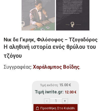
Νικ δε Γκρηκ, Φιλόσοφος – Τζογαδόρος
Η αληθινή ιστορία ενός θρύλου του
τζόγου
Συγγραφέας:
Χαράλαµπος Βοΐδης
,
15.00
€
Τιμή εκδότη:
Τιμή iwrite.gr:
12.00
€
Νικ δε Γκρηκ, Φιλόσοφος - Τζογαδόρος π
Προσθήκη Στο Καλάθι