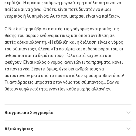
κερδίζω. Η αµέσως επόµενη µεγαλύτερη απόλαυση είναι να
παίζω και να χάνω. Οπότε, είναι ποτέ δυνατόν να είµαι
νευρικός ή λυπηµένος; Αυτό που µετράει είναι να παίζεις».
Ο Νικ δε Γκρηκ έβρισκε αυτές τις γρήγορες ανατροπές της
θέσης του άκρως ενδυναµωτικές και όποια αντίθεση σε
αυτές αδικαιολόγητη. «Η εξέλιξη και η διάλυση είναι ο νόµος
του σύµπαντος», έλεγε. «Τα αστέρια και οι δορυφόροι του, οι
άνθρωποι και τα δεµάτια τους… Όλα αυτά έρχονται και
φεύγουν. Είναι καλός ο νόµος, ανανεώνει τα πράγµατα, κάνει
τα πάντα νέα. Ξέρετε, όµως, έχω δει ανθρώπους να
αυτοκτονούν µετά από το πρώτο κιόλας κρούσµα. Φαντάσου!
Τι αντιδράσεις µπροστά στον νόµο του σύµπαντος… Σαν να
θέτουν ευφλεκτότητα εναντίον κάθε µικρής αλλαγής».
Βιογραφικό Συγγραφέα
Αξιολογήσεις