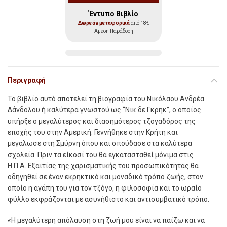
Έντυπο Βιβλίο
Δωρεάν μεταφορικά
από 18€
Αμεση Παράδοση
Περιγραφή
Το βιβλίο αυτό αποτελεί τη βιογραφία του Νικόλαου Ανδρέα
Δάνδολου ή καλύτερα γνωστού ως “Νικ δε Γκρηκ”, ο οποίος
υπήρξε ο μεγαλύτερος και διασημότερος τζογαδόρος της
εποχής του στην Αμερική. Γεννήθηκε στην Κρήτη και
μεγάλωσε στη Σμύρνη όπου και σπούδασε στα καλύτερα
σχολεία. Πριν τα είκοσί του θα εγκατασταθεί μόνιμα στις
Η.Π.Α. Εξαιτίας της χαρισματικής του προσωπικότητας θα
οδηγηθεί σε έναν εκρηκτικό και μοναδικό τρόπο ζωής, στον
οποίο η αγάπη του για τον τζόγο, η φιλοσοφία και το ωραίο
φύλλο εκφράζονται με ασυνήθιστο και αντισυμβατικό τρόπο.
«Η µεγαλύτερη απόλαυση στη ζωή µου είναι να παίζω και να