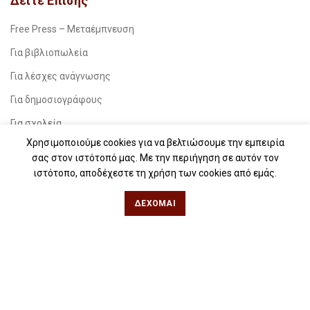
Δείτε Επίσης
Free Press – Μεταέμπνευση
Για βιβλιοπωλεία
Για λέσχες ανάγνωσης
Για δημοσιογράφους
Για σχολεία
Χρησιμοποιούμε cookies για να βελτιώσουμε την εμπειρία
Για βιβλιοφιλικές ομάδες
σας στον ιστότοπό μας. Με την περιήγηση σε αυτόν τον
ιστότοπο, αποδέχεστε τη χρήση των cookies από εμάς.
Θεσσαλονίκη
ΔΈΧΟΜΑΙ
Φιλίππου 49, Κέντρο
Τηλ: 2311 27 28 03
Εmail:
info@iwrite.gr
Αθήνα