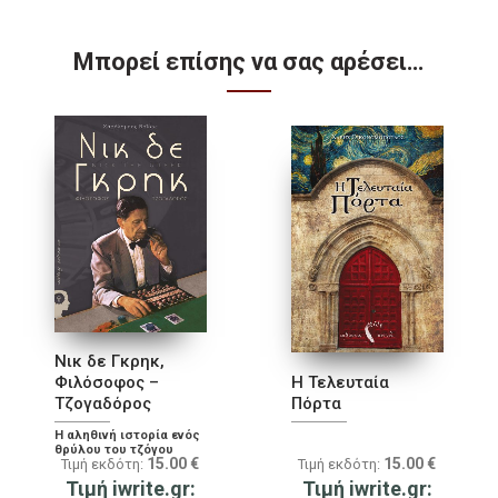
Μπορεί επίσης να σας αρέσει…
Νικ δε Γκρηκ,
Φιλόσοφος –
Η Τελευταία
Τζογαδόρος
Πόρτα
Η αληθινή ιστορία ενός
θρύλου του τζόγου
15.00
€
15.00
€
Τιμή εκδότη:
Τιμή εκδότη:
Τιμή iwrite.gr:
Τιμή iwrite.gr: