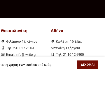
Θεσσαλονίκη
Αθήνα
Φιλίππου 49, Κέντρο
Κωλέττη 15 & Εμ.
Τηλ: 2311 27 28 03
Μπενάκη, Εξάρχεια
Εmail:
info@iwrite.gr
Τηλ: 21 10 12 6900
Εmail:
info@iwrite.gr
τε τη χρήση των cookies από εμάς.
ΔΈΧΟΜΑΙ
Ακολουθήστε Μας