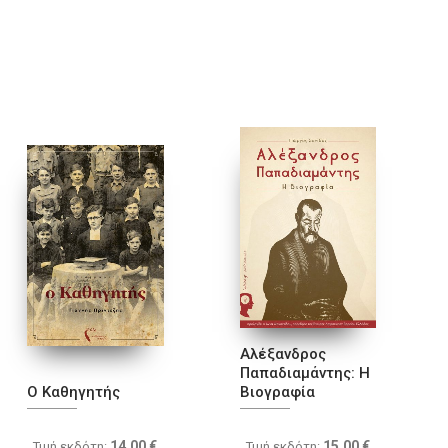
Αλέξανδρος
Παπαδιαμάντης: Η
Ο Καθηγητής
Βιογραφία
14.00
€
15.00
€
Τιμή εκδότη:
Τιμή εκδότη: