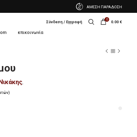
ΑΜΕΣΗ ΠΑΡΑΔΟΣΗ
0
Σύνδεση / Εγγραφή
0.00
€
oom
επικοινωνία
μου
Νικάκης
,
ατών)