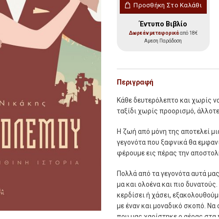
Τάνγκο Πολέμου ποσότη
Προσθήκη Στο Καλάθι
Έντυπο Βιβλίο
Δωρεάν μεταφορικά
από 18€
Αμεση Παράδοση
Περιγραφή
Κάθε δευτερόλεπτο και χωρίς να 
ταξίδι χωρίς προορισμό, άλλοτε
Η ζωή από μόνη της αποτελεί μ
γεγονότα που ξαφνικά θα εμφαν
φέρουμε εις πέρας την αποστολ
Πολλά από τα γεγονότα αυτά μα
μα και ολοένα και πιο δυνατούς
κερδίσει ή χάσει, εξακολουθούμ
με έναν και μοναδικό σκοπό. Να
που μας χαρίστηκε ο αέρας στα 