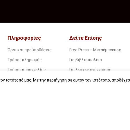
Πληροφορίες
Δείτε Επίσης
Όροι και προϋποθέσεις
Free Press – Μεταέμπνευση
Τρόποι πληρωμής
Για βιβλιοπωλεία
Τρόποι παραγγελίας
Για λέσχες ανάγνωσης
Τρόποι παραλαβής
Για δημοσιογράφους
ον ιστότοπό μας. Με την περιήγηση σε αυτόν τον ιστότοπο, αποδέχεσ
Επιστροφές
Για σχολεία
Πολιτική απορρήτου
Για βιβλιοφιλικές ομάδες
Οδηγίες για ebook
Εταιρική κοινωνική ευθύνη
Start typing to see products you are looking for.