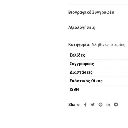
Μέσα σε αυτό το ταξίδι θα μάθου
Βιογραφικό Συγγραφέα
μετά από κάθε ήττα. Να κρατάμε 
Αξιολογήσεις
Έτσι, χωρίς να τον ρωτήσει κανε
Κατηγορία:
Αληθινές Ιστορίες
Σελίδες
Συγγραφέας
Διαστάσεις
Εκδοτικός Οίκος
ISBN
Share