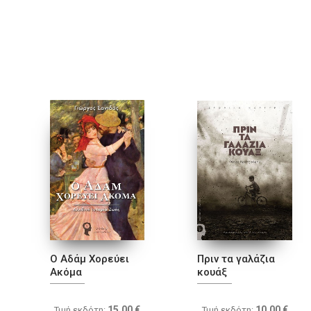
Ο Αδάμ Χορεύει
Πριν τα γαλάζια
Ακόμα
κουάξ
15.00
€
10.00
€
Τιμή εκδότη:
Τιμή εκδότη: