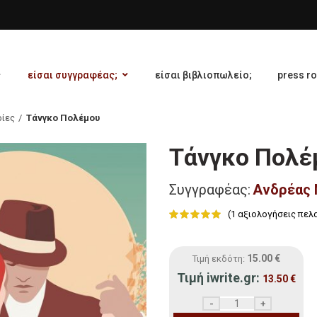
είσαι συγγραφέας;
είσαι βιβλιοπωλείο;
press r
ρίες
Τάνγκο Πολέμου
Τάνγκο Πολέ
Συγγραφέας:
Ανδρέας 
(
1
αξιολογήσεις πελ
15.00
€
Τιμή εκδότη:
Τιμή iwrite.gr:
13.50
€