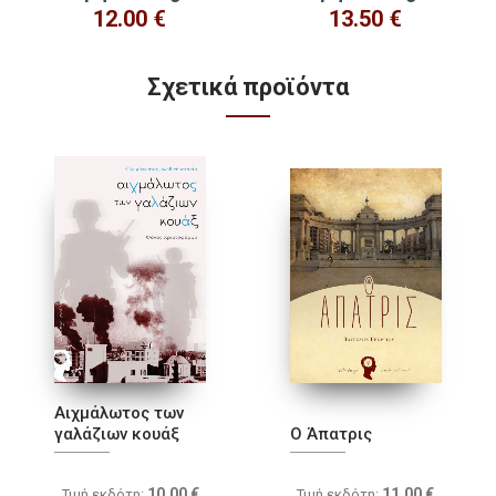
12.00
€
13.50
€
Σχετικά προϊόντα
Αιχμάλωτος των
γαλάζιων κουάξ
Ο Άπατρις
10.00
€
11.00
€
Τιμή εκδότη:
Τιμή εκδότη: