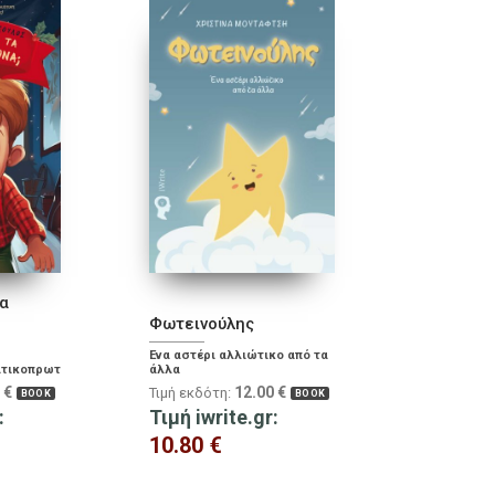
α
Φωτεινούλης
Ένα αστέρι αλλιώτικο από τα
ατικοπρωτοχρονιάτικη
άλλα
 και μεγάλους!
0
€
12.00
€
Τιμή εκδότη:
BOOK
BOOK
:
Τιμή iwrite.gr:
10.80
€