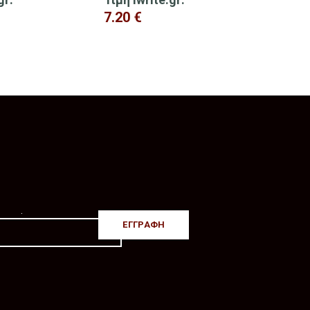
7.20
€
.