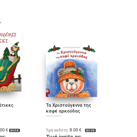
άτικες
Τα Χριστούγεννα της
καφέ αρκούδας
.00
€
8.00
€
Τιμή εκδότη:
BOOK
BOOK
gr:
Τιμή iwrite.gr: