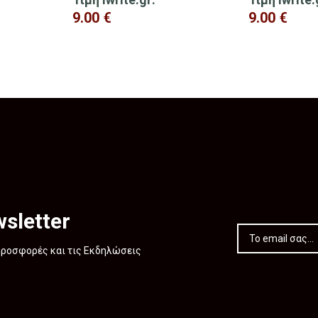
9.00
€
9.00
€
sletter
 Προσφορές και τις Εκδηλώσεις