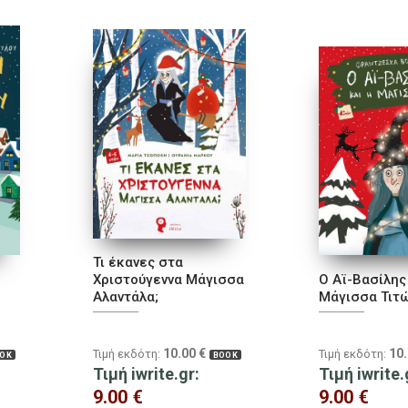
Τι έκανες στα
Χριστούγεννα Μάγισσα
Ο Αϊ-Βασίλης 
Αλαντάλα;
Μάγισσα Τιτ
10.00
€
10
Τιμή εκδότη:
Τιμή εκδότη:
OK
BOOK
Τιμή iwrite.gr:
Τιμή iwrite.
9.00
€
9.00
€