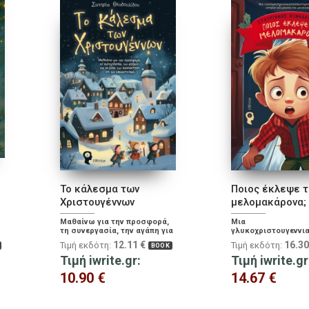
Το κάλεσμα των
Ποιος έκλεψε τ
Χριστουγέννων
μελομακάρονα;
Μαθαίνω για την προσφορά,
Μια
τη συνεργασία, την αγάπη για
γλυκοχριστουγεννι
τα ζώα, την αλληλεγγύη και
ιστορία για μικρούς
12.11
€
16.3
Τιμή εκδότη:
Τιμή εκδότη:
BOOK
τον εθελοντισμό.
Τιμή iwrite.gr:
Τιμή iwrite.gr
10.90
€
14.67
€