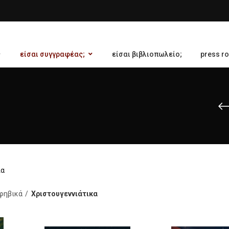
είσαι συγγραφέας;
είσαι βιβλιοπωλείο;
press r
ια
Εφηβικά
Χριστουγεννιάτικα