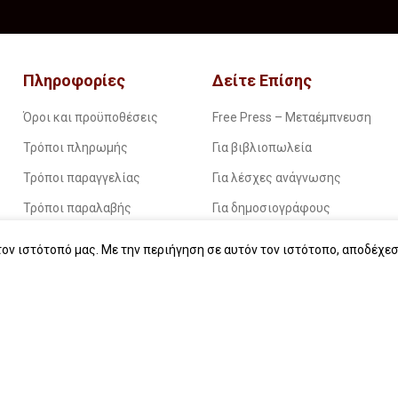
Πληροφορίες
Δείτε Επίσης
Όροι και προϋποθέσεις
Free Press – Μεταέμπνευση
Τρόποι πληρωμής
Για βιβλιοπωλεία
Τρόποι παραγγελίας
Για λέσχες ανάγνωσης
Τρόποι παραλαβής
Για δημοσιογράφους
Επιστροφές
Για σχολεία
ον ιστότοπό μας. Με την περιήγηση σε αυτόν τον ιστότοπο, αποδέχεσ
Πολιτική απορρήτου
Για βιβλιοφιλικές ομάδες
Οδηγίες για ebook
Εταιρική κοινωνική ευθύνη
Start typing to see products you are looking for.