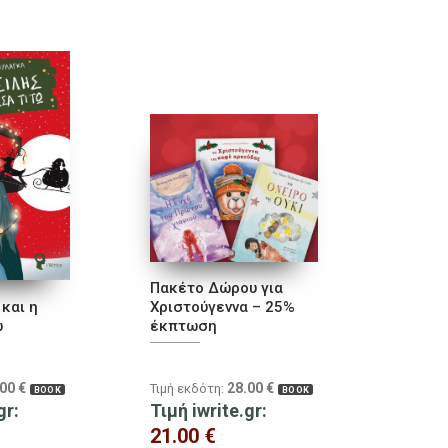
Πακέτο Δώρου για
και η
Χριστούγεννα – 25%
ώ
έκπτωση
.00
€
28.00
€
Τιμή εκδότη:
BOOK
BOOK
gr:
Τιμή iwrite.gr:
21.00
€