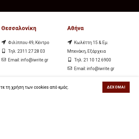
Θεσσαλονίκη
Αθήνα
Φιλίππου 49, Κέντρο
Κωλέττη 15 & Εμ.
Τηλ: 2311 27 28 03
Μπενάκη, Εξάρχεια
Εmail:
info@iwrite.gr
Τηλ: 21 10 12 6900
Εmail:
info@iwrite.gr
τε τη χρήση των cookies από εμάς.
ΔΈΧΟΜΑΙ
Ακολουθήστε Μας