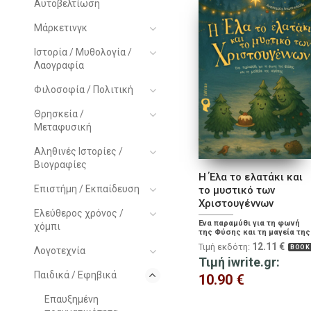
Αυτοβελτίωση
Μάρκετινγκ
Ιστορία / Μυθολογία /
Λαογραφία
Φιλοσοφία / Πολιτική
Θρησκεία /
Μεταφυσική
Αληθινές Ιστορίες /
Βιογραφίες
Η Έλα το ελατάκι και
Επιστήμη / Εκπαίδευση
το μυστικό των
Χριστουγέννων
Ελεύθερος χρόνος /
Ένα παραμύθι για τη φωνή
χόμπι
της Φύσης και τη μαγεία της
αγάπης
12.11
€
Τιμή εκδότη:
BOOK
Λογοτεχνία
Τιμή iwrite.gr:
Παιδικά / Εφηβικά
10.90
€
Επαυξημένη