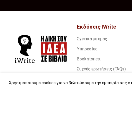
Εκδόσεις IWrite
Σχετικά με εμάς
Υπηρεσίες
Book stories…
Συχνές ερωτήσεις (FAQs)
iWrite.blog
Χρησιμοποιούμε cookies για να βελτιώσουμε την εμπειρία σας στ
Επικοινωνία
iwrite.gr
2024 |
Κατασκευή ιστοσελίδων The Webians