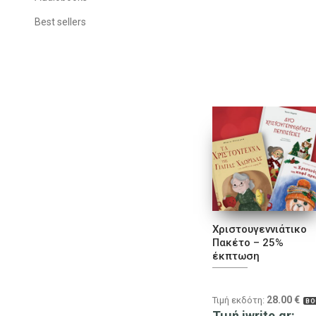
Best sellers
Χριστουγεννιάτικο
Πακέτο – 25%
έκπτωση
28.00
€
Τιμή εκδότη:
BO
Τιμή iwrite.gr: