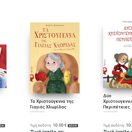
Δυο
Τα Χριστούγεννα της
Χριστουγεννι
Γιαγιάς Χλωρίδας
Περιπέτειες
10.00
€
10
Τιμή εκδότη:
Τιμή εκδότη:
OK
BOOK
Τιμή iwrite.gr:
Τιμή iwrite.