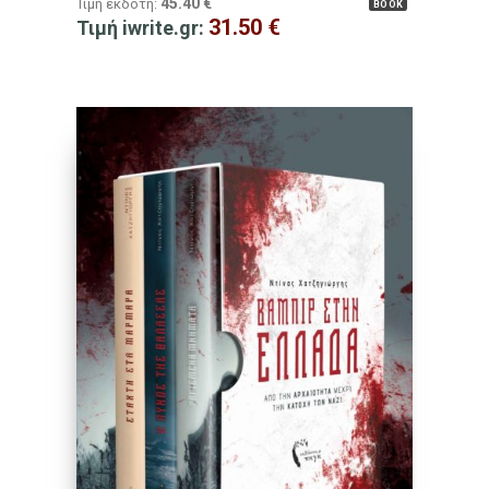
45.40
€
Τιμή εκδότη:
BOOK
31.50
€
Τιμή iwrite.gr: