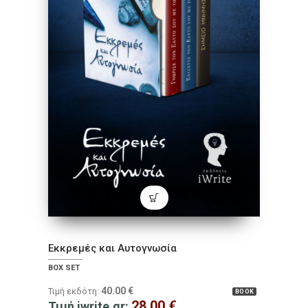
Εκκρεμές και Αυτογνωσία
BOX SET
40.00
€
Τιμή εκδότη:
BOOK
28.00
€
Τιμή iwrite.gr: