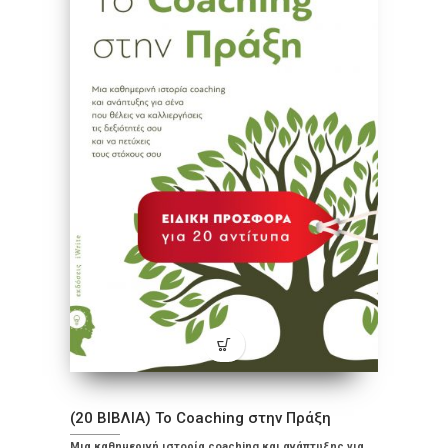
(20 ΒΙΒΛΙΑ) To Coaching στην Πράξη
Μια καθημερινή ιστορία coaching και ανάπτυξης για