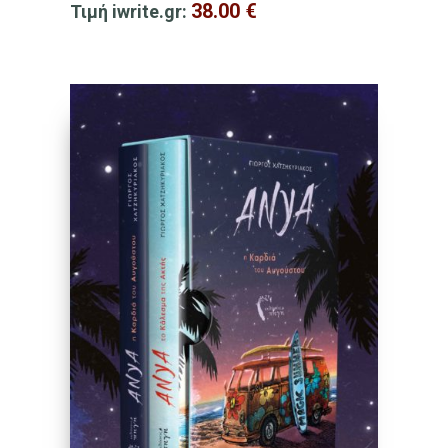
38.00
€
Τιμή iwrite.gr: