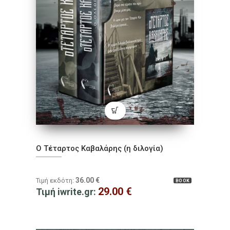
Ο Τέταρτος Καβαλάρης (η διλογία)
36.00
€
Τιμή εκδότη:
BOOK
29.00
€
Τιμή iwrite.gr: