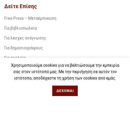
Δείτε Επίσης
Free Press – Μεταέμπνευση
Για βιβλιοπωλεία
Για λέσχες ανάγνωσης
Για δημοσιογράφους
Για σχολεία
Χρησιμοποιούμε cookies για να βελτιώσουμε την εμπειρία
Για βιβλιοφιλικές ομάδες
σας στον ιστότοπό μας. Με την περιήγηση σε αυτόν τον
ιστότοπο, αποδέχεστε τη χρήση των cookies από εμάς.
Θεσσαλονίκη
ΔΈΧΟΜΑΙ
Φιλίππου 49, Κέντρο
Τηλ: 2311 27 28 03
Εmail:
info@iwrite.gr
Αθήνα