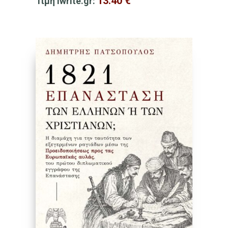
13.40
€
Τιμή iwrite.gr: