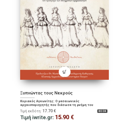
Ξυπνώντας τους Νεκρούς
Κυριακός Αγκωνίτης: Ο μεσαιωνικός
αρχαιοπεριηγητής που διέσωσε τη μνήμη του
ελληνορωμαϊκού κόσμου και αποτέλεσε τον πρόδρομο
17.70
€
Τιμή εκδότη:
BOOK
των σύγχρονων αρχαιολόγων
15.90
€
Τιμή iwrite.gr: