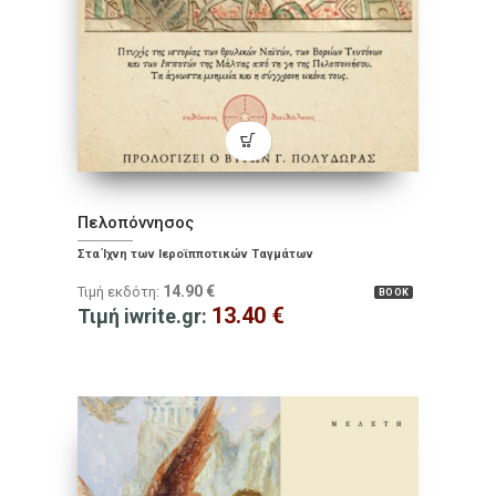
Πελοπόννησος
Στα Ίχνη των Iεροϊπποτικών Ταγμάτων
14.90
€
Τιμή εκδότη:
BOOK
13.40
€
Τιμή iwrite.gr: