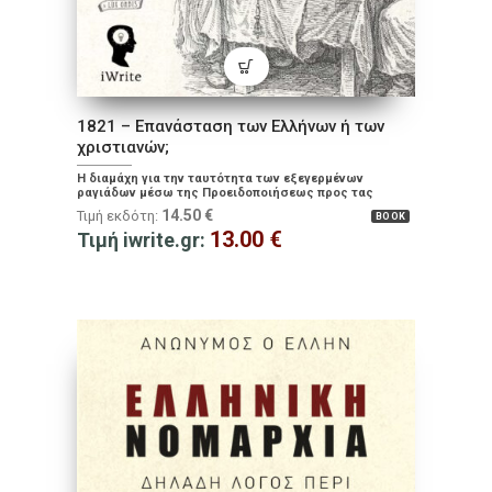
1821 – Επανάσταση των Ελλήνων ή των
χριστιανών;
Η διαμάχη για την ταυτότητα των εξεγερμένων
ραγιάδων μέσω της Προειδοποιήσεως προς τας
Ευρωπαϊκάς αυλάς, του πρώτου διπλωματικού
14.50
€
Τιμή εκδότη:
BOOK
εγγράφου της Επανάστασης
13.00
€
Τιμή iwrite.gr: