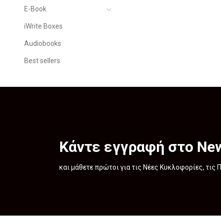
E-Book
iWrite Boxes
Audiobooks
Best sellers
Κάντε εγγραφή στο New
και μάθετε πρώτοι για τις Νέες Κυκλοφορίες, τις