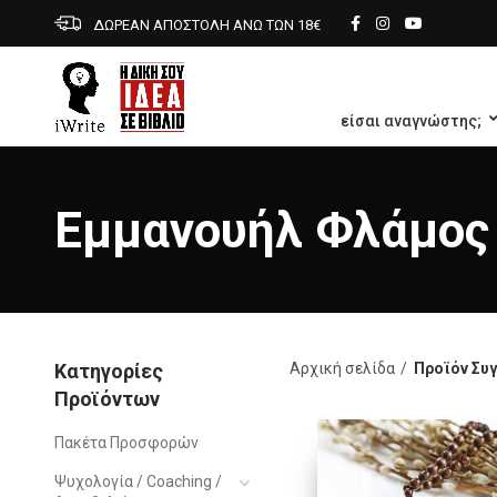
ΔΩΡΕΑΝ ΑΠΟΣΤΟΛΗ ΑΝΩ ΤΩΝ 18€
είσαι αναγνώστης;
Εµµανουήλ Φλάµος
Κατηγορίες
Αρχική σελίδα
Προϊόν Συ
Προϊόντων
Πακέτα Προσφορών
Ψυχολογία / Coaching /