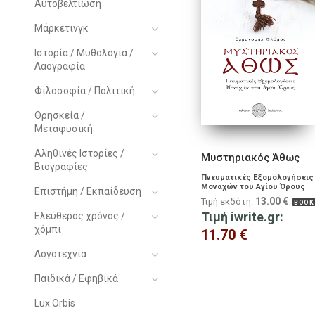
Αυτοβελτίωση
Μάρκετινγκ
Ιστορία / Μυθολογία /
Λαογραφία
Φιλοσοφία / Πολιτική
Θρησκεία /
Μεταφυσική
Αληθινές Ιστορίες /
Μυστηριακός Άθως
Βιογραφίες
Πνευματικές Εξομολογήσεις
Μοναχών του Αγίου Όρους
Επιστήμη / Εκπαίδευση
13.00
€
Τιμή εκδότη:
BOOK
Τιμή iwrite.gr:
Ελεύθερος χρόνος /
χόμπι
11.70
€
Λογοτεχνία
Παιδικά / Εφηβικά
Lux Orbis