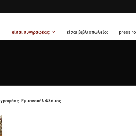
είσαι συγγραφέας;
είσαι βιβλιοπωλείο;
press r
γγραφέας
Εµµανουήλ Φλάµος