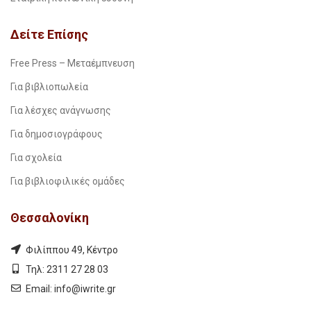
Δείτε Επίσης
Free Press – Μεταέμπνευση
Για βιβλιοπωλεία
Για λέσχες ανάγνωσης
Για δημοσιογράφους
Για σχολεία
Για βιβλιοφιλικές ομάδες
Θεσσαλονίκη
Φιλίππου 49, Κέντρο
Τηλ: 2311 27 28 03
Εmail:
info@iwrite.gr