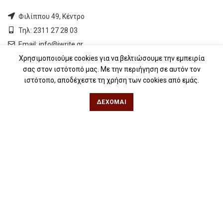
Φιλίππου 49, Κέντρο
Τηλ: 2311 27 28 03
Εmail:
info@iwrite.gr
Χρησιμοποιούμε cookies για να βελτιώσουμε την εμπειρία
σας στον ιστότοπό μας. Με την περιήγηση σε αυτόν τον
Αθήνα
ιστότοπο, αποδέχεστε τη χρήση των cookies από εμάς.
Κωλέττη 15 & Εμ. Μπενάκη, Εξάρχεια
ΔΈΧΟΜΑΙ
Τηλ: 21 10 12 6900
Εmail:
info@iwrite.gr
Ακολουθήστε Μας