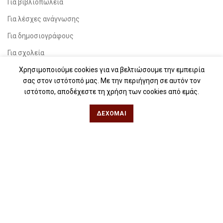
Για βιβλιοπωλεία
Για λέσχες ανάγνωσης
Για δημοσιογράφους
Για σχολεία
Για βιβλιοφιλικές ομάδες
Χρησιμοποιούμε cookies για να βελτιώσουμε την εμπειρία
σας στον ιστότοπό μας. Με την περιήγηση σε αυτόν τον
ιστότοπο, αποδέχεστε τη χρήση των cookies από εμάς.
Θεσσαλονίκη
ΔΈΧΟΜΑΙ
Φιλίππου 49, Κέντρο
Τηλ: 2311 27 28 03
Εmail:
info@iwrite.gr
Αθήνα
Κωλέττη 15 & Εμ. Μπενάκη, Εξάρχεια
Τηλ: 21 10 12 6900