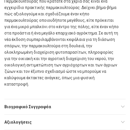
Περμακουλτούρας που κρατάτε στα χέρια σας είναι ένα
εγχειρίδιο πρακτικής περμακουλτούρας. Δείχνει βήμα-βήμα
πώς αξιολογούμε και σχεδιάζουμε έναν κήπο
περμακουλτούρας οποιουδήποτε μεγέθους, είτε πρόκειται
για ένα μικρό μπαλκόνι στο κέντρο της πόλης, είτε έναν κήπο
στα προάστια ή ένα μεγάλο επαρχιακό αγρόκτημα. Σε αυτή τη
νέα έκδοση συμπεριλαμβάνονται κεφάλαια για τη διάσωση
σπόρων, την περμακουλτούρα στη δουλειά, την
ολοκληρωμένη διαχείριση φυτοπαρασίτων, πληροφορίες
για την οικιακή και την αγροτική διαχείριση του νερού, την
οικολογική αντιμετώπιση των αγριόχορτων και των άγριων
ζώων και τον έξυπνο σχεδιασμό ώστε να μπορούμε να
καλύψουμε έκτακτες ανάγκες, όπως μια φυσική
καταστροφή.
Βιογραφικό Συγγραφέα
Αξιολογήσεις