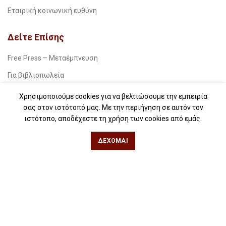
Εταιρική κοινωνική ευθύνη
Δείτε Επίσης
Free Press – Μεταέμπνευση
Για βιβλιοπωλεία
Για λέσχες ανάγνωσης
Χρησιμοποιούμε cookies για να βελτιώσουμε την εμπειρία
σας στον ιστότοπό μας. Με την περιήγηση σε αυτόν τον
Για δημοσιογράφους
ιστότοπο, αποδέχεστε τη χρήση των cookies από εμάς.
Για σχολεία
ΔΈΧΟΜΑΙ
Για βιβλιοφιλικές ομάδες
Θεσσαλονίκη
Φιλίππου 49, Κέντρο
Τηλ: 2311 27 28 03
Εmail:
info@iwrite.gr