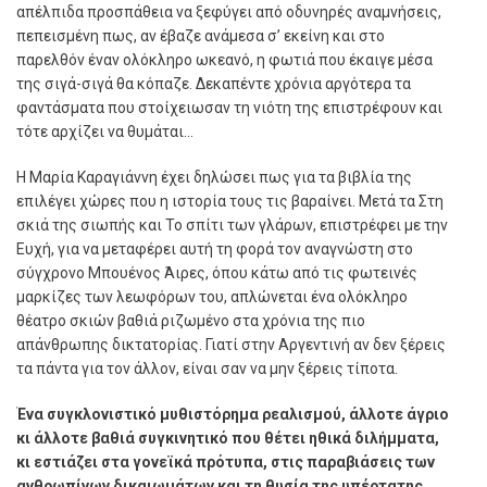
απέλπιδα προσπάθεια να ξεφύγει από οδυνηρές αναμνήσεις,
πεπεισμένη πως, αν έβαζε ανάμεσα σ’ εκείνη και στο
παρελθόν έναν ολόκληρο ωκεανό, η φωτιά που έκαιγε μέσα
της σιγά-σιγά θα κόπαζε. Δεκαπέντε χρόνια αργότερα τα
φαντάσματα που στοίχειωσαν τη νιότη της επιστρέφουν και
τότε αρχίζει να θυμάται…
Η Μαρία Καραγιάννη έχει δηλώσει πως για τα βιβλία της
επιλέγει χώρες που η ιστορία τους τις βαραίνει. Μετά τα Στη
σκιά της σιωπής και Το σπίτι των γλάρων, επιστρέφει με την
Ευχή, για να μεταφέρει αυτή τη φορά τον αναγνώστη στο
σύγχρονο Μπουένος Άιρες, όπου κάτω από τις φωτεινές
μαρκίζες των λεωφόρων του, απλώνεται ένα ολόκληρο
θέατρο σκιών βαθιά ριζωμένο στα χρόνια της πιο
απάνθρωπης δικτατορίας. Γιατί στην Αργεντινή αν δεν ξέρεις
τα πάντα για τον άλλον, είναι σαν να μην ξέρεις τίποτα.
Ένα συγκλονιστικό μυθιστόρημα ρεαλισμού, άλλοτε άγριο
κι άλλοτε βαθιά συγκινητικό που θέτει ηθικά διλήμματα,
κι εστιάζει στα γονεϊκά πρότυπα, στις παραβιάσεις των
ανθρωπίνων δικαιωμάτων και τη θυσία της υπέρτατης