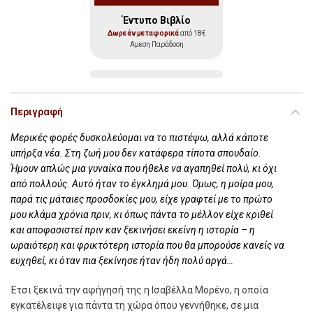
Έντυπο Βιβλίο
Δωρεάν μεταφορικά
από 18€
Αμεση Παράδοση
Περιγραφή
Μερικές φορές δυσκολεύομαι να το πιστέψω, αλλά κάποτε
υπήρξα νέα. Στη ζωή μου δεν κατάφερα τίποτα σπουδαίο.
Ήμουν απλώς μια γυναίκα που ήθελε να αγαπηθεί πολύ, κι όχι
από πολλούς. Αυτό ήταν το έγκλημά μου. Όμως, η μοίρα μου,
παρά τις μάταιες προσδοκίες μου, είχε γραφτεί με το πρώτο
μου κλάμα χρόνια πριν, κι όπως πάντα το μέλλον είχε κριθεί
και αποφασιστεί πριν καν ξεκινήσει εκείνη η ιστορία – η
ωραιότερη και φρικτότερη ιστορία που θα μπορούσε κανείς να
ευχηθεί, κι όταν πια ξεκίνησε ήταν ήδη πολύ αργά…
Έτσι ξεκινά την αφήγησή της η Ισαβέλλα Μορένο, η οποία
εγκατέλειψε για πάντα τη χώρα όπου γεννήθηκε, σε μια