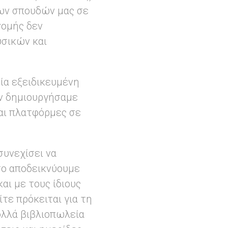
των σπουδών μας σε
νομής δεν
υσικών και
ία εξειδικευμένη
ών δημιουργήσαμε
αι πλατφόρμες σε
συνεχίσει να
το αποδεικνύουμε
αι με τους ίδιους
ίτε πρόκειται για τη
ολλά βιβλιοπωλεία