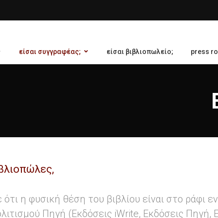
είσαι συγγραφέας;
είσαι βιβλιοπωλείο;
press r
ιβλιοπώλες,
ότι η φυσική θέση του βιβλίου είναι στο ράφι ε
λιτισμού Πηγή (Εκδόσεις
iWrite,
Εκδόσεις Πηγή, 