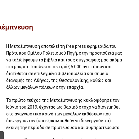
ταέμπνευση
Η Μεταέμπνευση αποτελεί τη free press εφημερίδα του
Πρότυπου Ομίλου Πολιτισμού Πηγή, στην προσπάθειά μας
να ταξιδέψουμε τα βιβλία και τους συγγραφείς μας ακόμα
πιο μακριά. Τυπώνεται σε τιράζ 5.000 αντιτύπων και
διατίθεται σε επιλεγμένα βιβλιοπωλεία και σημεία
διανομής της Αθήνας, της Θεσσαλονίκης, καθώς και
άλλων μεγάλων πόλεων στην επαρχία.
Το πρώτο τεύχος της Μεταέμπνευσης κυκλοφόρησε τον
Ιούνιο του 2019, έχοντας ως βασικό στόχο να διανεμηθεί
στο αναγνωστικό κοινό των μεγάλων εκθέσεων που
διενεργούνταν (και εξακολουθούν να διενεργούνται)
εκείνη την περίοδο σε πρωτεύουσα και συμπρωτεύουσα.