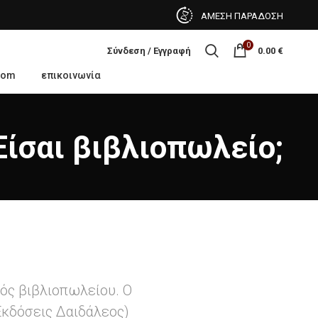
ΑΜΕΣΗ ΠΑΡΑΔΟΣΗ
0
Σύνδεση / Εγγραφή
0.00
€
oom
επικοινωνία
Είσαι βιβλιοπωλείο;
νός βιβλιοπωλείου.
Ο
Εκδόσεις Δαιδάλεος)