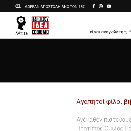
ΔΩΡΕΑΝ ΑΠΟΣΤΟΛΗ ΑΝΩ ΤΩΝ 18€
είσαι αναγνώστης;
Aγαπητοί φίλοι β
Ανέκαθεν πιστεύαμε 
Πρότυπος Όμιλος Πο