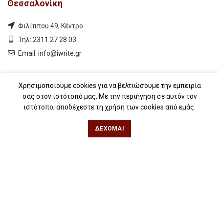
Θεσσαλονίκη
Φιλίππου 49, Κέντρο
Τηλ: 2311 27 28 03
Εmail:
info@iwrite.gr
Αθήνα
Χρησιμοποιούμε cookies για να βελτιώσουμε την εμπειρία
σας στον ιστότοπό μας. Με την περιήγηση σε αυτόν τον
Κωλέττη 15 & Εμ. Μπενάκη, Εξάρχεια
ιστότοπο, αποδέχεστε τη χρήση των cookies από εμάς.
Τηλ: 21 10 12 6900
ΔΈΧΟΜΑΙ
Εmail:
info@iwrite.gr
Ακολουθήστε Μας