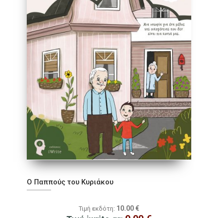
Ο Παππούς του Κυριάκου
10.00
€
Τιμή εκδότη: