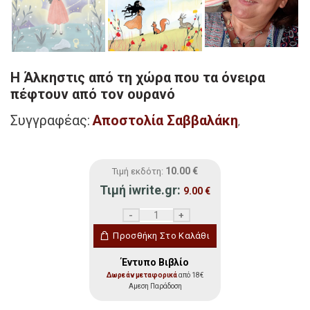
Η Άλκηστις από τη χώρα που τα όνειρα
πέφτουν από τον ουρανό
Συγγραφέας:
Αποστολία Σαββαλάκη
,
10.00
€
Τιμή εκδότη:
Τιμή iwrite.gr:
9.00
€
Η Άλκηστις από τη χώρα που τα όνειρα π
Προσθήκη Στο Καλάθι
Έντυπο Βιβλίο
Δωρεάν μεταφορικά
από 18€
Αμεση Παράδοση