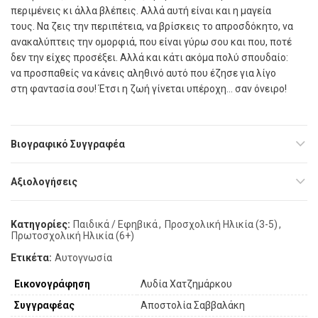
περιμένεις κι άλλα βλέπεις. Αλλά αυτή είναι και η μαγεία
τους. Να ζεις την περιπέτεια, να βρίσκεις το απροσδόκητο, να
ανακαλύπτεις την ομορφιά, που είναι γύρω σου και που, ποτέ
δεν την είχες προσέξει. Αλλά και κάτι ακόμα πολύ σπουδαίο:
να προσπαθείς να κάνεις αληθινό αυτό που έζησε για λίγο
στη φαντασία σου! Έτσι η ζωή γίνεται υπέροχη… σαν όνειρο!
Βιογραφικό Συγγραφέα
Αξιολογήσεις
Κατηγορίες:
Παιδικά / Εφηβικά
,
Προσχολική Ηλικία (3-5)
,
Πρωτοσχολική Ηλικία (6+)
Ετικέτα:
Αυτογνωσία
Εικονογράφηση
Λυδία Χατζημάρκου
Συγγραφέας
Αποστολία Σαββαλάκη