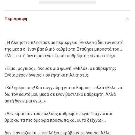
Περιγραφή
…Η Άλκηστις πλησίασε με περιέργεια. Ήθελε να δει τον εαυτό
της μέσα σ’ έναν βασιλικό καθρέφτη. Στάθηκε μπροστά του…
«Μα… αυτή δεν είμαι εγώ! Τι σόι καθρέφτης είναι αυτός;»
«Είμαι μαγικός», άκουσε μια φωνή. «Μιλάει ο καθρέφτης;
Ενδιαφέρον όνειρο!» σκέφτηκε η Άλκηστις.
«Καλημέρα σας! Και συγγνώμη για το θάρρος… αλλά ήθελα να
δω τον εαυτό μου μέσα σε έναν βασιλικό καθρέφτη. Αλλά
αυτή δεν είμαι εγώ…»
«Δεν είμαι σαν τους άλλους καθρέφτες εγώ! Ψάχνω και
βρίσκω τα πιο όμορφα πρόσωπα και αυτά δείχνω»…
Δεν φαντάζεστε τι εκπλήξεις κρύβουν τα όνειρα! Άλλα