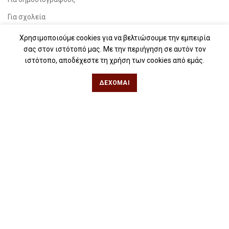
Για σχολεία
Για βιβλιοφιλικές ομάδες
Χρησιμοποιούμε cookies για να βελτιώσουμε την εμπειρία
σας στον ιστότοπό μας. Με την περιήγηση σε αυτόν τον
Θεσσαλονίκη
ιστότοπο, αποδέχεστε τη χρήση των cookies από εμάς.
ΔΈΧΟΜΑΙ
Φιλίππου 49, Κέντρο
Τηλ: 2311 27 28 03
Εmail:
info@iwrite.gr
Αθήνα
Κωλέττη 15 & Εμ. Μπενάκη, Εξάρχεια
Τηλ: 21 10 12 6900
Εmail:
info@iwrite.gr