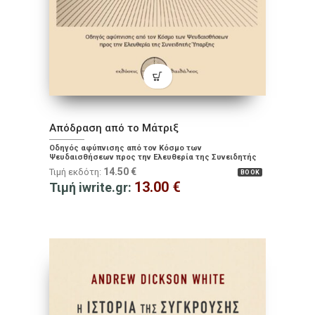
Απόδραση από το Μάτριξ
Οδηγός αφύπνισης από τον Κόσμο των
Ψευδαισθήσεων προς την Ελευθερία της Συνειδητής
Ύπαρξης
14.50
€
Τιμή εκδότη:
BOOK
13.00
€
Τιμή iwrite.gr: