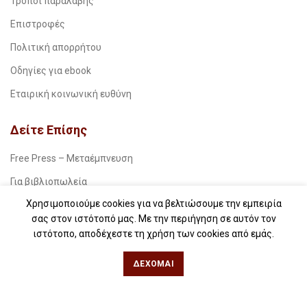
Τρόποι παραλαβής
Επιστροφές
Πολιτική απορρήτου
Οδηγίες για ebook
Εταιρική κοινωνική ευθύνη
Δείτε Επίσης
Free Press – Μεταέμπνευση
Για βιβλιοπωλεία
Χρησιμοποιούμε cookies για να βελτιώσουμε την εμπειρία
Για λέσχες ανάγνωσης
σας στον ιστότοπό μας. Με την περιήγηση σε αυτόν τον
Για δημοσιογράφους
ιστότοπο, αποδέχεστε τη χρήση των cookies από εμάς.
Για σχολεία
ΔΈΧΟΜΑΙ
Για βιβλιοφιλικές ομάδες