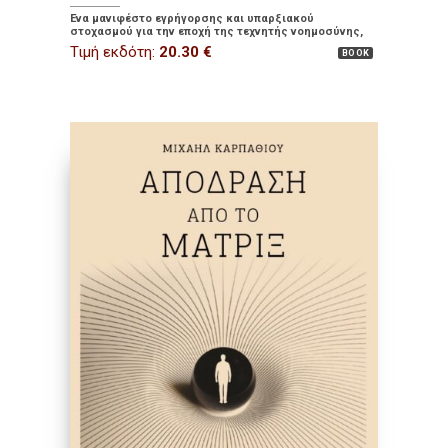
Ένα μανιφέστο εγρήγορσης και υπαρξιακού
στοχασμού για την εποχή της τεχνητής νοημοσύνης,
της κβαντικής τεχνολογίας και του ανθρώπου που
Τιμή εκδότη:
20.30
€
BOOK
αλλάζει.