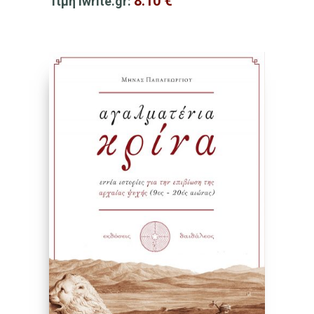
8.10
€
Τιμή iwrite.gr: