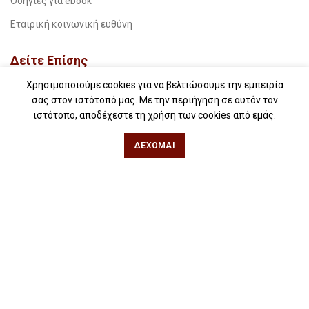
Οδηγίες για ebook
Εταιρική κοινωνική ευθύνη
Δείτε Επίσης
Χρησιμοποιούμε cookies για να βελτιώσουμε την εμπειρία
Free Press – Μεταέμπνευση
σας στον ιστότοπό μας. Με την περιήγηση σε αυτόν τον
Για βιβλιοπωλεία
ιστότοπο, αποδέχεστε τη χρήση των cookies από εμάς.
Για λέσχες ανάγνωσης
ΔΈΧΟΜΑΙ
Για δημοσιογράφους
Για σχολεία
Για βιβλιοφιλικές ομάδες
Θεσσαλονίκη
Φιλίππου 49, Κέντρο
Τηλ: 2311 27 28 03