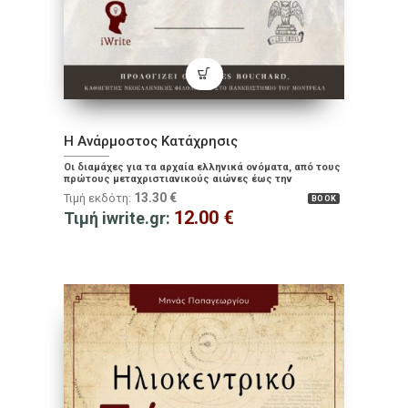
Η Ανάρμοστος Κατάχρησις
Οι διαμάχες για τα αρχαία ελληνικά ονόματα, από τους
πρώτους μεταχριστιανικούς αιώνες έως την
Επανάσταση του 1821 και από τα χρόνια του
13.30
€
Τιμή εκδότη:
BOOK
Διαφωτισμού μέχρι σήμερα
12.00
€
Τιμή iwrite.gr: