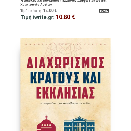
Η ιδεολογική σύγκρουση Ελλήνων Διαφωτιστών και
Χριστιανών Λογίων
12.00
€
Τιμή εκδότη:
BOOK
10.80
€
Τιμή iwrite.gr: