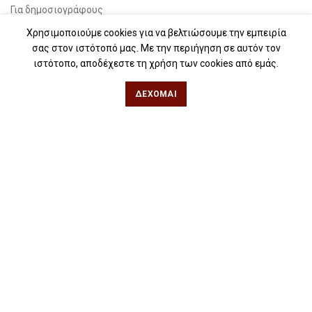
Για δημοσιογράφους
Χρησιμοποιούμε cookies για να βελτιώσουμε την εμπειρία
Για σχολεία
σας στον ιστότοπό μας. Με την περιήγηση σε αυτόν τον
Για βιβλιοφιλικές ομάδες
ιστότοπο, αποδέχεστε τη χρήση των cookies από εμάς.
Θεσσαλονίκη
ΔΈΧΟΜΑΙ
Φιλίππου 49, Κέντρο
Τηλ: 2311 27 28 03
Εmail:
info@iwrite.gr
Αθήνα
Κωλέττη 15 & Εμ. Μπενάκη, Εξάρχεια
Τηλ: 21 10 12 6900
Εmail:
info@iwrite.gr