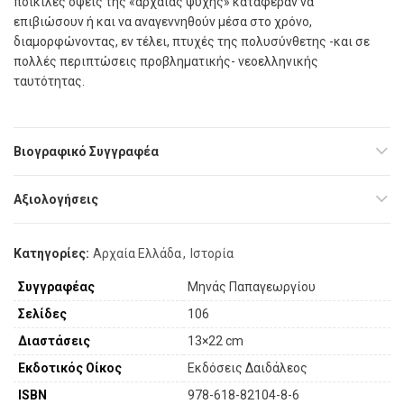
ποικίλες όψεις της «αρχαίας ψυχής» κατάφεραν να
επιβιώσουν ή και να αναγεννηθούν µέσα στο χρόνο,
διαµορφώνοντας, εν τέλει, πτυχές της πολυσύνθετης -και σε
πολλές περιπτώσεις προβληµατικής- νεοελληνικής
ταυτότητας.
Βιογραφικό Συγγραφέα
Αξιολογήσεις
Κατηγορίες:
Αρχαία Ελλάδα
,
Ιστορία
Συγγραφέας
Μηνάς Παπαγεωργίου
Σελίδες
106
Διαστάσεις
13×22 cm
Εκδοτικός Οίκος
Εκδόσεις Δαιδάλεος
ISBN
978-618-82104-8-6