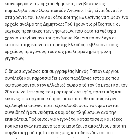
επαναφέρουν την αρχαία θρησκεία, αναβιώνοντας
παράλληλα τους Ολυµπιακούς Αγώνες; Πώς είναι δυνατόν
στα χρόνια του Έλγιν οι κάτοικοι της Ελευσίνας να τιµούν ένα
αρχαίο άγαλµα της Δήµητρας; Πού έχουν τις ρίζες τους οι
µαγικές πρακτικές των νησιωτών, που κατά τα νεότερα
χρόνια «παγίδευαν» τους ανέµους; Και για ποιον λόγο οι
κάτοικοι της επαναστατηµένης Ελλάδας «έβλεπαν» τους
αρχαίους προγόνους τους ως µια λησµονηµένη φυλή
γιγάντων;
Ο
δηµοσιογράφος και συγγραφέας Μηνάς Παπαγεωργίου
συνέλεξε και παρουσιάζει εννέα παράξενες ιστορίες που
καταγράφονται στον ελλαδικό χώρο από τον 9ο µέχρι και τον
20ό αιώνα. Ιστορίες που µαρτυρούν ότι ήθη, πρακτικές και
εικόνες του αρχαίου κόσµου, που υποτίθεται πως είχαν
εξαλειφθεί αιώνες πριν, εξακολουθούσαν να υφίστανται,
συνειδητά ή ασυνείδητα, σε οµάδες πληθυσµών ανά την
επικράτεια. Πρόκειται για γεγονότα, καταστάσεις και ιδέες,
που κατά έναν περίεργο τρόπο µοιάζει να αποκλίνουν από τη
συµβατική ροή της Ιστορίας µας, καταδεικνύοντας ότι