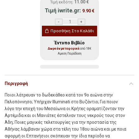
11.00
€
Τιμή εκδότη:
Τιμή iwrite.gr:
9.90
€
Αγαλματένια κρίνα ποσότητα
Προσθήκη Στο Καλάθι
Έντυπο Βιβλίο
Δωρεάν μεταφορικά
από 18€
Αμεση Παράδοση
Περιγραφή
Ποιοι λάτρευαν το δωδεκάθεο κατά τον 9ο αιώνα στην
Πελοπόννησο; Υπήρχαν Illuminati στο Βυζάντιο; Για ποιον
λόγο την εποχή του Μεσαίωνα οι Κρήτες οραµατίζονταν την
Αρτέµιδα και οι Μανιάτες έστελναν τους νεκρούς τους στον
Άδη; Ποιες µαγικές τελετουργίες για την προστασία της
Αθήνας λάµβαναν χώρα στα τέλη του 18ου αιώνα και µε ποια
αφορµή οι Επτανήσιοι σκόπευαν την ίδια περίοδο να