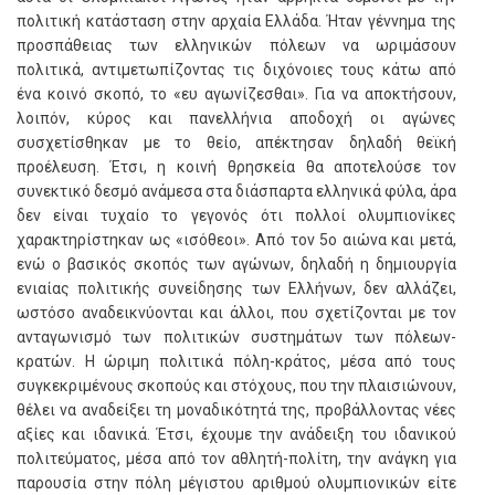
πολιτική κατάσταση στην αρχαία Ελλάδα. Ήταν γέννημα της
προσπάθειας των ελληνικών πόλεων να ωριμάσουν
πολιτικά, αντιμετωπίζοντας τις διχόνοιες τους κάτω από
ένα κοινό σκοπό, το «ευ αγωνίζεσθαι». Για να αποκτήσουν,
λοιπόν, κύρος και πανελλήνια αποδοχή οι αγώνες
συσχετίσθηκαν με το θείο, απέκτησαν δηλαδή θεϊκή
προέλευση. Έτσι, η κοινή θρησκεία θα αποτελούσε τον
συνεκτικό δεσμό ανάμεσα στα διάσπαρτα ελληνικά φύλα, άρα
δεν είναι τυχαίο το γεγονός ότι πολλοί ολυμπιονίκες
χαρακτηρίστηκαν ως «ισόθεοι». Από τον 5ο αιώνα και μετά,
ενώ ο βασικός σκοπός των αγώνων, δηλαδή η δημιουργία
ενιαίας πολιτικής συνείδησης των Ελλήνων, δεν αλλάζει,
ωστόσο αναδεικνύονται και άλλοι, που σχετίζονται με τον
ανταγωνισμό των πολιτικών συστημάτων των πόλεων-
κρατών. Η ώριμη πολιτικά πόλη-κράτος, μέσα από τους
συγκεκριμένους σκοπούς και στόχους, που την πλαισιώνουν,
θέλει να αναδείξει τη μοναδικότητά της, προβάλλοντας νέες
αξίες και ιδανικά. Έτσι, έχουμε την ανάδειξη του ιδανικού
πολιτεύματος, μέσα από τον αθλητή-πολίτη, την ανάγκη για
παρουσία στην πόλη μέγιστου αριθμού ολυμπιονικών είτε