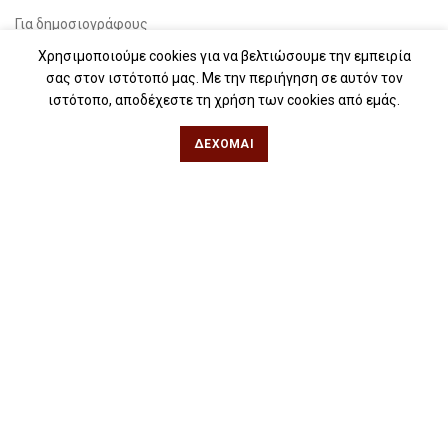
Για δημοσιογράφους
Χρησιμοποιούμε cookies για να βελτιώσουμε την εμπειρία
Για σχολεία
σας στον ιστότοπό μας. Με την περιήγηση σε αυτόν τον
Για βιβλιοφιλικές ομάδες
ιστότοπο, αποδέχεστε τη χρήση των cookies από εμάς.
Θεσσαλονίκη
ΔΈΧΟΜΑΙ
Φιλίππου 49, Κέντρο
Τηλ: 2311 27 28 03
Εmail:
info@iwrite.gr
Αθήνα
Κωλέττη 15 & Εμ. Μπενάκη, Εξάρχεια
Τηλ: 21 10 12 6900
Εmail:
info@iwrite.gr