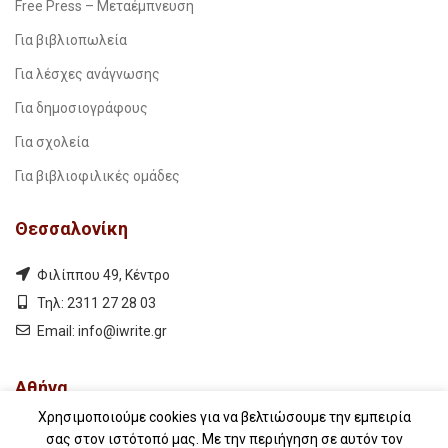
Free Press – Μεταέμπνευση
Για βιβλιοπωλεία
Για λέσχες ανάγνωσης
Για δημοσιογράφους
Για σχολεία
Για βιβλιοφιλικές ομάδες
Θεσσαλονίκη
Φιλίππου 49, Κέντρο
Τηλ: 2311 27 28 03
Εmail:
info@iwrite.gr
Αθήνα
Χρησιμοποιούμε cookies για να βελτιώσουμε την εμπειρία
Κωλέττη 15 & Εμ. Μπενάκη, Εξάρχεια
σας στον ιστότοπό μας. Με την περιήγηση σε αυτόν τον