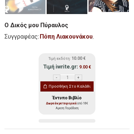
Ο Δικός μου Πύραυλος
Συγγραφέας:
Πόπη Λιακουνάκου
,
10.00
€
Τιμή εκδότη:
Τιμή iwrite.gr:
9.00
€
Ο Δικός μου Πύραυλος ποσότητα
Προσθήκη Στο Καλάθι
Έντυπο Βιβλίο
Δωρεάν μεταφορικά
από 18€
Αμεση Παράδοση