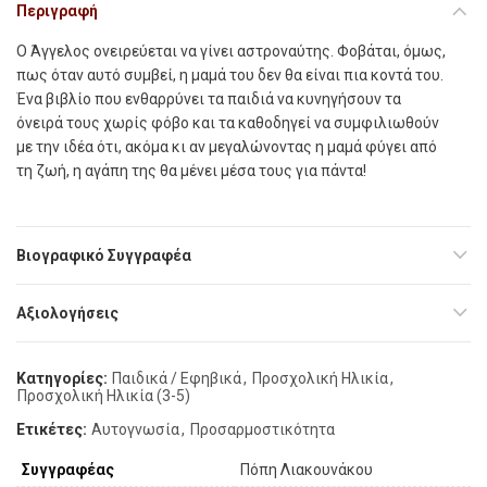
Περιγραφή
Ο Άγγελος ονειρεύεται να γίνει αστροναύτης. Φοβάται, όµως,
πως όταν αυτό συµβεί, η µαµά του δεν θα είναι πια κοντά του.
Ένα βιβλίο που ενθαρρύνει τα παιδιά να κυνηγήσουν τα
όνειρά τους χωρίς φόβο και τα καθοδηγεί να συµφιλιωθούν
µε την ιδέα ότι, ακόµα κι αν µεγαλώνοντας η µαµά φύγει από
τη ζωή, η αγάπη της θα µένει µέσα τους για πάντα!
Βιογραφικό Συγγραφέα
Αξιολογήσεις
Κατηγορίες:
Παιδικά / Εφηβικά
,
Προσχολική Ηλικία
,
Προσχολική Ηλικία (3-5)
Ετικέτες:
Αυτογνωσία
,
Προσαρμοστικότητα
Συγγραφέας
Πόπη Λιακουνάκου