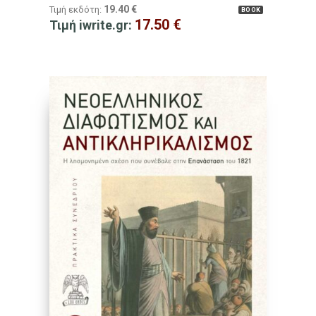
19.40
€
Τιμή εκδότη:
BOOK
17.50
€
Τιμή iwrite.gr: