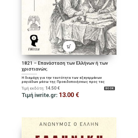
1821 – Επανάσταση των Ελλήνων ή των
χριστιανών;
Η διαμάχη για την ταυτότητα των εξεγερμένων
ραγιάδων μέσω της Προειδοποιήσεως προς τας
Ευρωπαϊκάς αυλάς, του πρώτου διπλωματικού
14.50
€
Τιμή εκδότη:
BOOK
εγγράφου της Επανάστασης
13.00
€
Τιμή iwrite.gr: