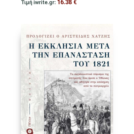
16.38
€
Τιμή iwrite.gr: