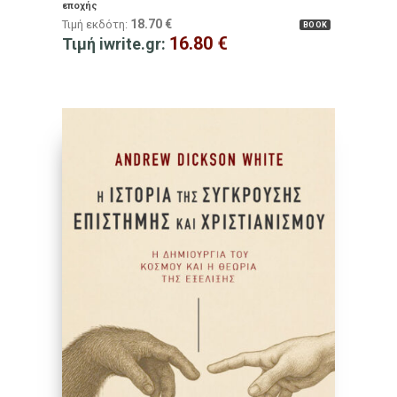
εποχής
18.70
€
Τιμή εκδότη:
BOOK
16.80
€
Τιμή iwrite.gr: