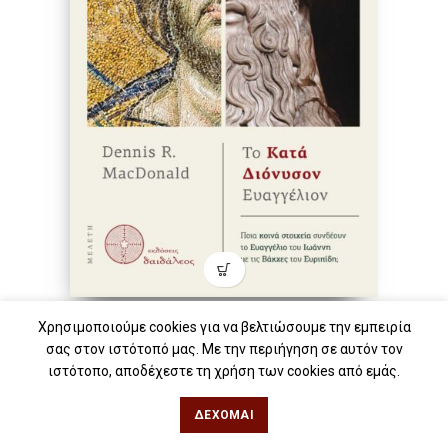
Χρησιμοποιούμε cookies για να βελτιώσουμε την εμπειρία
Το κατά Διόνυσον Ευαγγέλιον
σας στον ιστότοπό μας. Με την περιήγηση σε αυτόν τον
ιστότοπο, αποδέχεστε τη χρήση των cookies από εμάς.
Ποια κοινά στοιχεία συνδέουν το Ευαγγέλιο του Ιωάννη
με τις Βάκχες του Ευριπίδη;
17.90
€
Τιμή εκδότη:
BOOK
ΔΈΧΟΜΑΙ
16.11
€
Τιμή iwrite.gr: