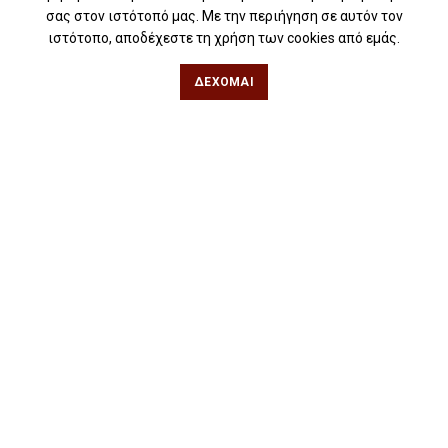
Για λέσχες ανάγνωσης
σας στον ιστότοπό μας. Με την περιήγηση σε αυτόν τον
ιστότοπο, αποδέχεστε τη χρήση των cookies από εμάς.
Για δημοσιογράφους
Για σχολεία
ΔΈΧΟΜΑΙ
Για βιβλιοφιλικές ομάδες
Θεσσαλονίκη
Φιλίππου 49, Κέντρο
Τηλ: 2311 27 28 03
Εmail:
info@iwrite.gr
Αθήνα
Κωλέττη 15 & Εμ. Μπενάκη, Εξάρχεια
Τηλ: 21 10 12 6900
Εmail:
info@iwrite.gr