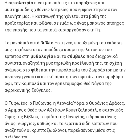
Η
οφιολατρία
είναι μια από τις πιο παράξενες και
μυστηριώδεις χθόνιες λατρείες που εμφανίστηκαν στον
πλανήτη μας. Η καταγωγή της χάνεται στα βάθη της
προϊστορίας και φθάνει σε εμάς ως ένας μακρινός απόηχος
της εποχής που τα ερπετά κυριαρχούσαν στη Γη.
Το μοναδικό αυτό
βιβλίο
–στη νέα, επαυξημένη του έκδοση-
μας ταξιδεύει στον παράδοξο κόσμο της λατρείας του
ερπετού στη
μυθολογία
και το
σύμβολο
που διαχρονικά
συνιστά, αναζητά τη μυστηριώδη προέλευσή της, τη σχέση
ανάμεσα στο
φίδι
και την πυρολατρία του Ζωροάστρη με την
περίεργη γνωστικιστική αίρεση των οφιτών, τον ουροβόρο
όφι, την Καμπαλά και τον ερπετόμορφο θεό Νάγκα της
αφρικανικής ζούγκλας.
Ο Τυφωέας, ο Πύθωνας, η Λερναία Ύδρα, ο Ουράνιος Δράκος,
ο Αριμάν, ο θεός των Αζτέκων Κουετζαλκοάτλ, ο σατανικός
Όφις της Βίβλου, τα φίδια της Παναγίας, ο δρακοκτόνος
άγιος Γεώργιος, καθώς και τα εξωτικά είδη ερπετών που
αναζητούν οι κρυπτοζωολόγοι, παρελαύνουν μέσα στις
σελίδες του.