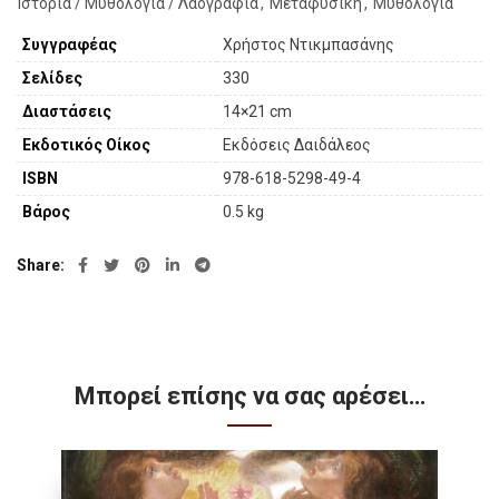
Ιστορία / Μυθολογία / Λαογραφία
,
Μεταφυσική
,
Μυθολογία
Συγγραφέας
Χρήστος Ντικμπασάνης
Σελίδες
330
Διαστάσεις
14×21 cm
Εκδοτικός Οίκος
Εκδόσεις Δαιδάλεος
ISBN
978-618-5298-49-4
Βάρος
0.5 kg
Share
Μπορεί επίσης να σας αρέσει…