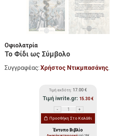
Οφιολατρία
Το Φίδι ως Σύμβολο
Συγγραφέας:
Χρήστος Ντικμπασάνης
,
17.00
€
Τιμή εκδότη:
Τιμή iwrite.gr:
15.30
€
Οφιολατρία ποσότητα
Προσθήκη Στο Καλάθι
Έντυπο Βιβλίο
Δωρεάν μεταφορικά
από 18€