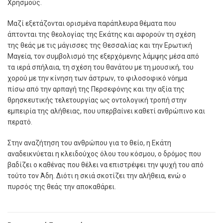
Χρησμούς.
Μαζί εξετάζονται ορισμένα παράπλευρα θέματα που
άπτονται της θεολογίας της Εκάτης και αφορούν τη σχέση
της θεάς με τις μάγισσες της Θεσσαλίας και την Ερωτική
Μαγεία, τον συμβολισμό της εξερχόμενης λάμψης μέσα από
τα ιερά σπήλαια, τη σχέση του θανάτου με τη μουσική, του
χορού με την κίνηση των άστρων, το φιλοσοφικό νόημα
πίσω από την αρπαγή της Περσεφόνης και την αξία της
θρησκευτικής τελετουργίας ως οντολογική τροπή στην
εμπειρία της αλήθειας, που υπερβαίνει καθετί ανθρώπινο και
περατό.
Στην αναζήτηση του ανθρώπου για το θείο, η Εκάτη
αναδεικνύεται η κλειδούχος όλου του κόσμου, ο δρόμος που
βαδίζει ο καθένας που θέλει να επιστρέψει την ψυχή του από
τούτο τον Άδη. Διότι η σκιά σκοτίζει την αλήθεια, ενώ ο
πυρσός της θεάς την αποκαθάρει.