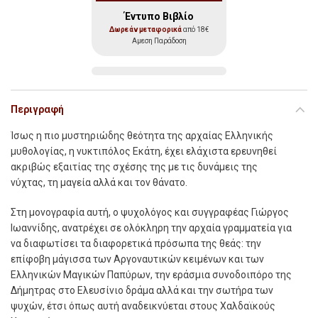
Έντυπο Βιβλίο
Δωρεάν μεταφορικά
από 18€
Αμεση Παράδοση
Περιγραφή
Ίσως η πιο μυστηριώδης θεότητα της αρχαίας Ελληνικής
μυθολογίας, η νυκτιπόλος Εκάτη, έχει ελάχιστα ερευνηθεί
ακριβώς εξαιτίας της σχέσης της με τις δυνάμεις της
νύχτας, τη μαγεία αλλά και τον θάνατο.
Στη μονογραφία αυτή, ο ψυχολόγος και συγγραφέας Γιώργος
Ιωαννίδης, ανατρέχει σε ολόκληρη την αρχαία γραμματεία για
να διαφωτίσει τα διαφορετικά πρόσωπα της θεάς: την
επίφοβη μάγισσα των Αργοναυτικών κειμένων και των
Ελληνικών Μαγικών Παπύρων, την εράσμια συνοδοιπόρο της
Δήμητρας στο Ελευσίνιο δράμα αλλά και την σωτήρα των
ψυχών, έτσι όπως αυτή αναδεικνύεται στους Χαλδαϊκούς