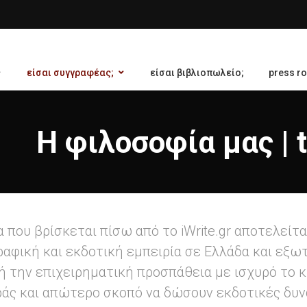
είσαι συγγραφέας;
είσαι βιβλιοπωλείο;
press r
H φιλοσοφία μας | t
 που βρίσκεται πίσω από το iWrite.gr αποτελείτα
φική και εκδοτική εμπειρία σε Ελλάδα και εξωτε
 την επιχειρηματική προσπάθεια με ισχυρό το κ
άς και απώτερο σκοπό να δώσουν εκδοτικές δυν