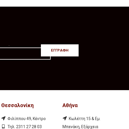
.
Θεσσαλονίκη
Αθήνα
Φιλίππου 49, Κέντρο
Κωλέττη 15 & Εμ.
Τηλ: 2311 27 28 03
Μπενάκη, Εξάρχεια