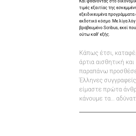
Και φθάνοντας στο οικονομι
τιμές εξαιτίας της εσκεμμέ
εξειδικευμένα προγράμματα 
εκδοτικό κόσμο. Με λίγα λόγ
βραβευμένο Scribus, εκεί π
ούτω καθ’ εξής.
Κάπως έτσι, καταφέ
άρτια αισθητική και
παραπάνω προσθέσετ
Έλληνες συγγραφείς
είμαστε πρώτα άνθρω
κάνουμε τα… αδύνατ