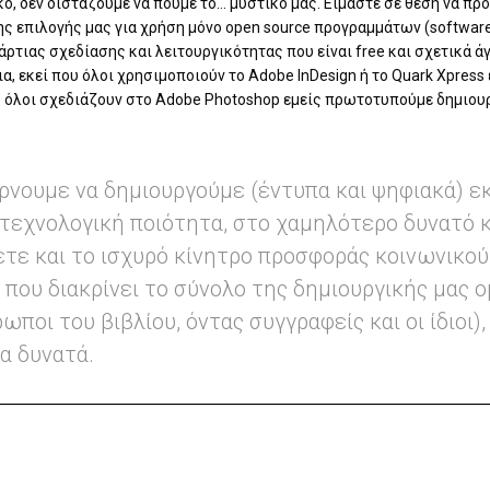
κό, δεν διστάζουμε να πούμε το… μυστικό μας. Είμαστε σε θέση να π
νης επιλογής μας για χρήση μόνο open source προγραμμάτων (softwar
άρτιας σχεδίασης και λειτουργικότητας που είναι free και σχετικά 
ια, εκεί που όλοι χρησιμοποιούν το Adobe InDesign ή το Quark Xpress
ου όλοι σχεδιάζουν στο Adobe Photoshop εμείς πρωτοτυπούμε δημιο
ρνουμε να δημιουργούμε (έντυπα και ψηφιακά) ε
 τεχνολογική ποιότητα, στο χαμηλότερο δυνατό 
ε και το ισχυρό κίνητρο προσφοράς κοινωνικού
 που διακρίνει το σύνολο της δημιουργικής μας 
ποι του βιβλίου, όντας συγγραφείς και οι ίδιοι
α δυνατά.