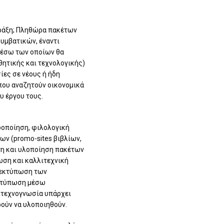
ράξη; Πληθώρα πακέτων
υμβατικών, έναντι
 μέσω των οποίων θα
θητικής και τεχνολογικής)
ίες σε νέους ή ήδη
που αναζητούν οικονομικά
υ έργου τους.
δοποίηση, φιλολογική
ων (promo-sites βιβλίων,
έτη και υλοποίηση πακέτων
ωση και καλλιτεχνική
α εκτύπωση των
εκτύπωση μέσω
ι τεχνογνωσία υπάρχει
ρούν να υλοποιηθούν.