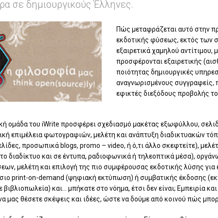
ρα σε δημιουργικούς Έλληνες.
Πώς μεταφράζεται αυτό στην π
εκδοτικής φύσεως, εκτός των σ
εξαιρετικά χαμηλού αντίτιμου,
προσφέρονται εξαιρετικής (αισ
ποιότητας δημιουργικές υπηρεσ
αναγνωρισμένους συγγραφείς, 
εφικτές διεξόδους προβολής το
κή ομάδα του iWrite προσφέρει σχεδιασμό μακέτας εξωφύλλου, σελι
τική επιμέλεια φωτογραφιών, μελέτη και ανάπτυξη διαδικτυακών τόπ
ίδες, προσωπικά blogs, promo – video, ή ό,τι άλλο σκεφτείτε), μελ
το διαδίκτυο και σε έντυπα, ραδιοφωνικά ή τηλεοπτικά μέσα), οργάν
σεων, μελέτη και επιλογή της πιο συμφέρουσας εκδοτικής λύσης γι
σιο print-on-demand (ψηφιακή εκτύπωση) ή συμβατικής έκδοσης (
 βιβλιοπωλεία) και… μπήκατε στο νόημα, έτσι δεν είναι; Εμπειρία κα
να μας θέσετε σκέψεις και ιδέες, ώστε να δούμε από κοινού πώς μπο