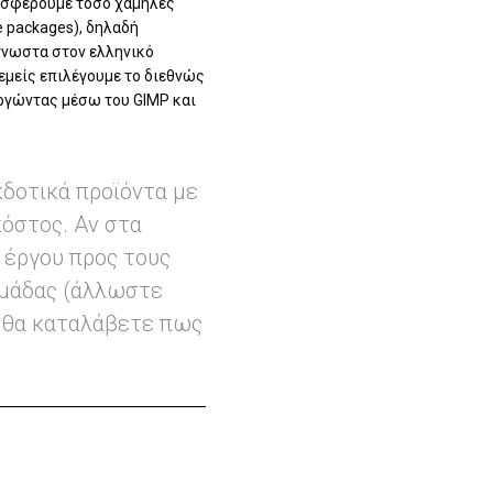
ροσφέρουμε τόσο χαμηλές
e packages), δηλαδή
άγνωστα στον ελληνικό
 εμείς επιλέγουμε το διεθνώς
υργώντας μέσω του GIMP και
κδοτικά προϊόντα με
κόστος. Αν στα
 έργου προς τους
ομάδας (άλλωστε
), θα καταλάβετε πως