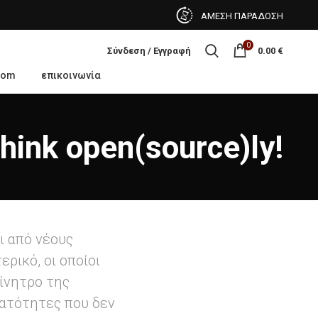
ΑΜΕΣΗ ΠΑΡΑΔΟΣΗ
0
Σύνδεση / Εγγραφή
0.00
€
oom
επικοινωνία
hink open(source)ly!
ι από νέους
ρικό, οι οποίοι
ίνητρο της
ατότητες που δεν