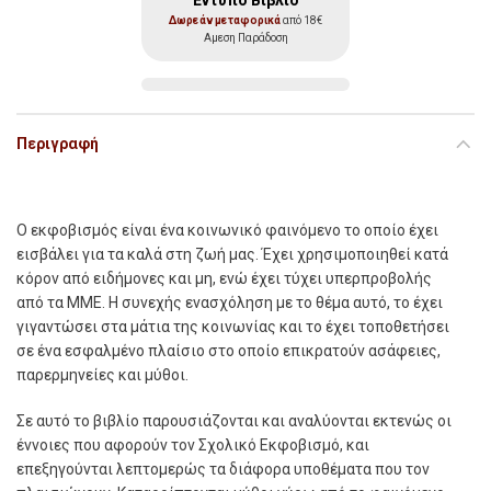
Δωρεάν μεταφορικά
από 18€
Αμεση Παράδοση
Περιγραφή
Ο εκφοβισµός είναι ένα κοινωνικό φαινόµενο το οποίο έχει
εισβάλει για τα καλά στη ζωή µας. Έχει χρησιµοποιηθεί κατά
κόρον από ειδήµονες και µη, ενώ έχει τύχει υπερπροβολής
από τα ΜΜΕ. Η συνεχής ενασχόληση µε το θέµα αυτό, το έχει
γιγαντώσει στα µάτια της κοινωνίας και το έχει τοποθετήσει
σε ένα εσφαλµένο πλαίσιο στο οποίο επικρατούν ασάφειες,
παρερµηνείες και µύθοι.
Σε αυτό το βιβλίο παρουσιάζονται και αναλύονται εκτενώς οι
έννοιες που αφορούν τον Σχολικό Εκφοβισµό, και
επεξηγούνται λεπτοµερώς τα διάφορα υποθέµατα που τον