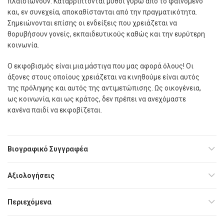
πλαισιώνουν. Καταρρίπτονται µύθοι γύρω από το φαινόµενο
και, εν συνεχεία, αποκαθίστανται από την πραγµατικότητα.
Σηµειώνονται επίσης οι ενδείξεις που χρειάζεται να
θορυβήσουν γονείς, εκπαιδευτικούς καθώς και την ευρύτερη
κοινωνία.
Ο εκφοβισµός είναι µια µάστιγα που µας αφορά όλους! Οι
άξονες στους οποίους χρειάζεται να κινηθούµε είναι αυτός
της πρόληψης και αυτός της αντιµετώπισης. Ως οικογένεια,
ως κοινωνία, και ως κράτος, δεν πρέπει να ανεχόµαστε
κανένα παιδί να εκφοβίζεται.
Βιογραφικό Συγγραφέα
Αξιολογήσεις
Περιεχόμενα