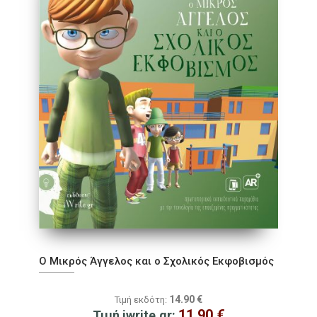
Ο Μικρός Άγγελος και ο Σχολικός Εκφοβισμός
14.90
€
Τιμή εκδότη:
11.90
€
Τιμή iwrite.gr: