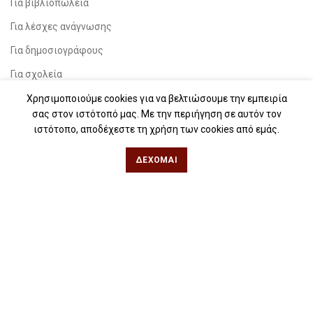
Για βιβλιοπωλεία
Για λέσχες ανάγνωσης
Για δημοσιογράφους
Για σχολεία
Για βιβλιοφιλικές ομάδες
Χρησιμοποιούμε cookies για να βελτιώσουμε την εμπειρία
σας στον ιστότοπό μας. Με την περιήγηση σε αυτόν τον
ιστότοπο, αποδέχεστε τη χρήση των cookies από εμάς.
Θεσσαλονίκη
ΔΈΧΟΜΑΙ
Φιλίππου 49, Κέντρο
Τηλ: 2311 27 28 03
Εmail:
info@iwrite.gr
Αθήνα
Κωλέττη 15 & Εμ. Μπενάκη, Εξάρχεια
Τηλ: 21 10 12 6900