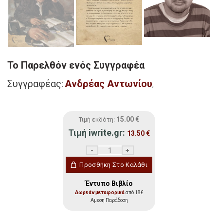
Το Παρελθόν ενός Συγγραφέα
Συγγραφέας:
Ανδρέας Αντωνίου
,
15.00
€
Τιμή εκδότη:
Τιμή iwrite.gr:
13.50
€
Το Παρελθόν ενός Συγγραφέα ποσότητα
Προσθήκη Στο Καλάθι
Έντυπο Βιβλίο
Δωρεάν μεταφορικά
από 18€
Αμεση Παράδοση