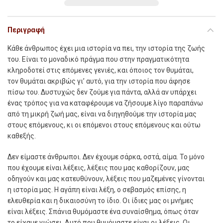
Περιγραφή
Κάθε άνθρωπος έχει μια ιστορία να πει, την ιστορία της ζωής
του. Είναι το μοναδικό πράγμα που στην πραγματικότητα
κληροδοτεί στις επόμενες γενιές, και όποιος τον θυμάται,
τον θυμάται ακριβώς γι’ αυτό, για την ιστορία που άφησε
πίσω του. Δυστυχώς δεν ζούμε για πάντα, αλλά αν υπάρχει
ένας τρόπος για να καταφέρουμε να ζήσουμε λίγο παραπάνω
από τη μικρή ζωή μας, είναι να διηγηθούμε την ιστορία μας
στους επόμενους, κι οι επόμενοι στους επόμενους και ούτω
καθεξής.
Δεν είμαστε άνθρωποι. Δεν έχουμε σάρκα, οστά, αίμα. Το μόνο
που έχουμε είναι λέξεις, λέξεις που μας καθορίζουν, μας
οδηγούν και μας κατευθύνουν, λέξεις που μαζεμένες γίνονται
η ιστορία μας. Η αγάπη είναι λέξη, ο σεβασμός επίσης, η
ελευθερία και η δικαιοσύνη το ίδιο. Οι ίδιες μας οι μνήμες
είναι λέξεις. Σπάνια θυμόμαστε ένα συναίσθημα, όπως όταν
το είχαμε νιώσει. Αυτό που θυμόμαστε είναι οι λέξεις. Οι