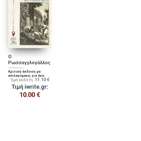
Ο
Ρωσσαγγλογάλλος
Κριτική έκδοση με
επιλεγόμενα, για ένα
11.10
€
Τιμή εκδότη:
από τα σημαντικότερα
ανώνυμα κείμενα του
Τιμή iwrite.gr:
Νεοελληνικού
Διαφωτισμού
10.00
€