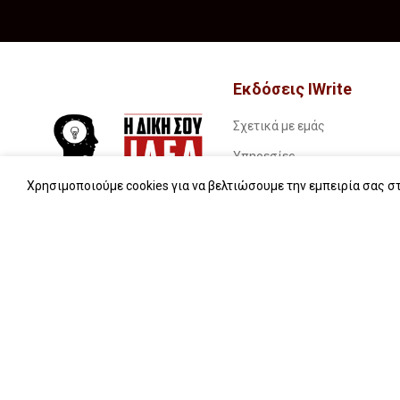
Εκδόσεις IWrite
Σχετικά με εμάς
Υπηρεσίες
Χρησιμοποιούμε cookies για να βελτιώσουμε την εμπειρία σας στ
Book stories…
Συχνές ερωτήσεις (FAQs)
iWrite.blog
Επικοινωνία