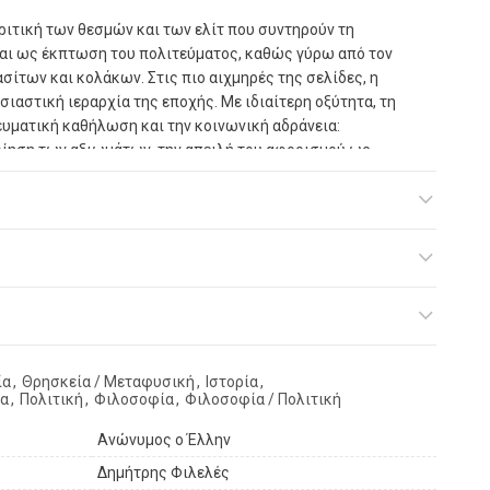
ριτική των θεσμών και των ελίτ που συντηρούν τη
ται ως έκπτωση του πολιτεύματος, καθώς γύρω από τον
σίτων και κολάκων. Στις πιο αιχμηρές της σελίδες, η
σιαστική ιεραρχία της εποχής. Με ιδιαίτερη οξύτητα, τη
ευματική καθήλωση και την κοινωνική αδράνεια:
οίηση των αξιωμάτων, την απειλή του αφορισμού ως
όνηση της μόρφωσης, την αυθαιρεσία και τη «συνεργασία»
πιτομή του ελληνικού πολιτικού ριζοσπαστισμού και την
ης των ιδεών του 1789 στην ελληνική χερσόνησο της
 αυτό, εξάλλου, ο συγγραφέας δεν παραμένει απλώς
 Έλλην».
υμπληρώνει διακόσια είκοσι χρόνια από την κυκλοφορία
ία
,
Θρησκεία / Μεταφυσική
,
Ιστορία
,
κδοση, το έργο μεταγράφεται για πρώτη φορά στην
ία
,
Πολιτική
,
Φιλοσοφία
,
Φιλοσοφία / Πολιτική
έον –μαζί με το πρωτότυπο κείμενο– προσιτό και
άθε Ελληνίδα, ανεξαρτήτως ηλικίας και «τριβής» με
Ανώνυμος ο Έλλην
Δημήτρης Φιλελές