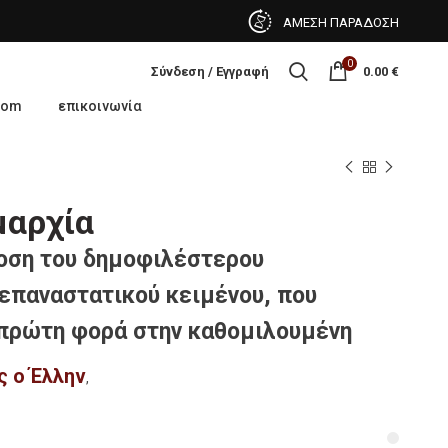
ΑΜΕΣΗ ΠΑΡΑΔΟΣΗ
0
Σύνδεση / Εγγραφή
0.00
€
oom
επικοινωνία
μαρχία
οση του δημοφιλέστερου
επαναστατικού κειμένου, που
 πρώτη φορά στην καθομιλουμένη
 ο Έλλην
,