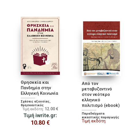
Θρησκεία και
Από τον
Πανδημία στην
μεταβυζαντινό
Ελληνική Κοινωνία
στον νεότερο
ελληνικό
Σχέσεις εξουσίας,
πολιτισμό (ebook)
θρησκευτικός
12.00
€
Τιμή εκδότη:
λαϊκισμός και η
μετέωρη εκκοσμίκευση
Παραδείγματα
Τιμή iwrite.gr:
εικαστικής παραγωγής
Τιμή εκδότη:
10.80
€
(16ος- 20ός αιώνας)