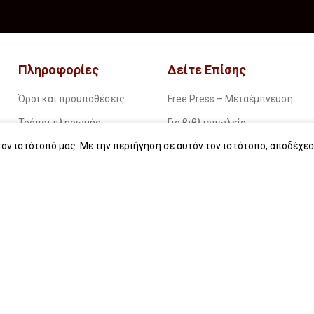
Πληροφορίες
Δείτε Επίσης
Όροι και προϋποθέσεις
Free Press – Μεταέμπνευση
Τρόποι πληρωμής
Για βιβλιοπωλεία
ον ιστότοπό μας. Με την περιήγηση σε αυτόν τον ιστότοπο, αποδέχεσ
Τρόποι παραγγελίας
Για λέσχες ανάγνωσης
Τρόποι παραλαβής
Για δημοσιογράφους
Επιστροφές
Για σχολεία
Πολιτική απορρήτου
Για βιβλιοφιλικές ομάδες
Οδηγίες για ebook
Start typing to see products you are looking for.
Εταιρική κοινωνική ευθύνη