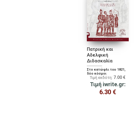
Πατρική και
Aδελφική
Διδασκαλία
Στο κατώφλι του 1821,
δύο κόσμοι
7.00
€
Τιμή εκδότη:
συγκρούονται
Τιμή iwrite.gr:
6.30
€