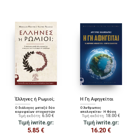
Έλληνες ή Ρωμιοί;
Η Γη Αφηγείται
Ο διάλογος μεταξύ δύο
Ο Άνθρωπος
κορυφαίων στοχαστών
απολογείται- Η Φύση
6.50
€
18.00
€
Τιμή εκδότη:
Τιμή εκδότη:
για ένα διαχρονικό
Εκδικείται
πρόβλημα
Τιμή iwrite.gr:
Τιμή iwrite.gr:
5.85
€
16.20
€