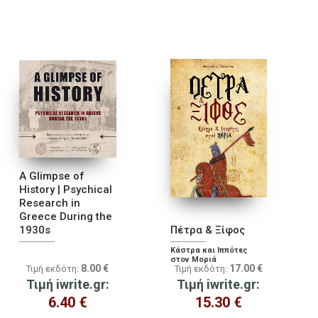
A Glimpse of
History | Psychical
Research in
Greece During the
1930s
Πέτρα & Ξίφος
Κάστρα και Ιππότες
στον Μοριά
8.00
€
17.00
€
Τιμή εκδότη:
Τιμή εκδότη:
Τιμή iwrite.gr:
Τιμή iwrite.gr:
6.40
€
15.30
€