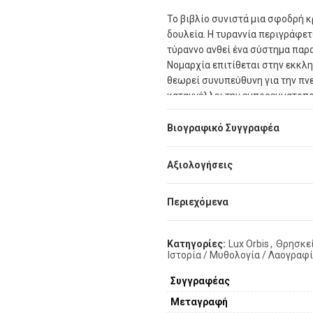
Το βιβλίο συνιστά μια σφοδρή κ
δουλεία. Η τυραννία περιγράφε
τύραννο ανθεί ένα σύστημα παρα
Νομαρχία
επιτίθεται στην εκκλη
θεωρεί συνυπεύθυνη για την πν
καταγγέλλει την εμπορευματοπ
εργαλείο υποταγής, την περιφρ
με την τυραννία.
Βιογραφικό Συγγραφέα
Το κείμενο αυτό αποτελεί την ε
Αξιολογήσεις
πεμπτουσία της μεταλαμπάδευσ
Οθωμανικής Αυτοκρατορίας. Γι’
«Ανώνυμος», αλλά
Περιεχόμενα
«Ανώνυμος ο
Το 2026, η
Ελληνική Νομαρχία
σ
Κατηγορίες:
Lux Orbis
,
Θρησκε
της. Στην παρούσα επετειακή έ
Ιστορία / Μυθολογία / Λαογραφ
καθομιλουμένη, καθιστάμενο πλ
επίκαιρο για κάθε Έλληνα και κ
Συγγραφέας
κείμενα του 19ου αιώνα.
Mεταγραφή