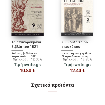
Τα απαγορευμένα
Συμβουλή τριών
βιβλία του 1821
επισκόπων
Καύσεις βιβλίων και
Η κριτική του μεγάλου
λογοκρισία το 1821
Έλληνα Διαφωτιστή
12.00
€
13.80
€
Τιμή εκδότη:
Τιμή εκδότη:
προς την
εκκλησιαστική εξουσία
Τιμή iwrite.gr:
Τιμή iwrite.gr:
και το κάλεσμα για
ελεύθερο στοχασμό
10.80
€
12.40
€
Σχετικά προϊόντα