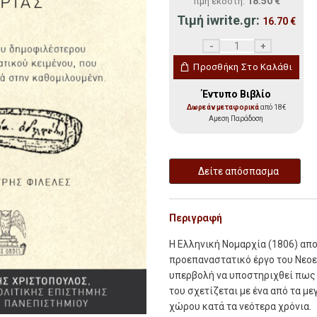
18.50
€
Τιμή εκδότη:
Τιμή iwrite.gr:
16.70
€
Ελληνική Νομαρχία ποσό
Προσθήκη Στο Καλάθι
Έντυπο Βιβλίο
Δωρεάν μεταφορικά
από 18€
Αμεση Παράδοση
Δείτε απόσπασμα
Περιγραφή
Η
Ελληνική Νομαρχία
(1806) απ
προεπαναστατικό έργο του Νεοε
υπερβολή να υποστηριχθεί πως 
του σχετίζεται με ένα από τα μ
χώρου κατά τα νεότερα χρόνια.