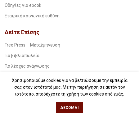
Οδηγίες για ebook
Εταιρική κοινωνική ευθύνη
Δείτε Επίσης
Free Press – Μεταέμπνευση
Για βιβλιοπωλεία
Για λέσχες ανάγνωσης
Για δημοσιογράφους
Χρησιμοποιούμε cookies για να βελτιώσουμε την εμπειρία
Για σχολεία
σας στον ιστότοπό μας. Με την περιήγηση σε αυτόν τον
ιστότοπο, αποδέχεστε τη χρήση των cookies από εμάς.
Για βιβλιοφιλικές ομάδες
ΔΈΧΟΜΑΙ
Θεσσαλονίκη
Φιλίππου 49, Κέντρο
Τηλ: 2311 27 28 03