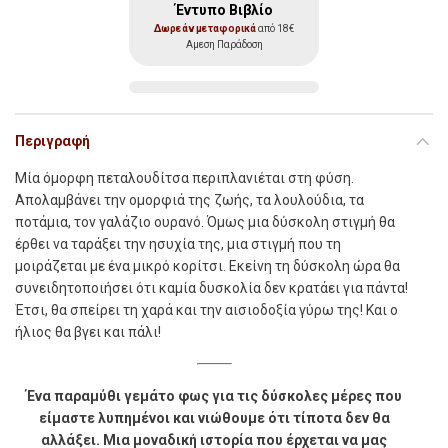
Έντυπο Βιβλίο
Δωρεάν μεταφορικά
από 18€
Αμεση Παράδοση
Περιγραφή
Μία όμορφη πεταλουδίτσα περιπλανιέται στη φύση.
Απολαμβάνει την ομορφιά της ζωής, τα λουλούδια, τα
ποτάμια, τον γαλάζιο ουρανό. Όμως μια δύσκολη στιγμή θα
έρθει να ταράξει την ησυχία της, μια στιγμή που τη
μοιράζεται με ένα μικρό κορίτσι. Εκείνη τη δύσκολη ώρα θα
συνειδητοποιήσει ότι καμία δυσκολία δεν κρατάει για πάντα!
Έτσι, θα σπείρει τη χαρά και την αισιοδοξία γύρω της! Και ο
ήλιος θα βγει και πάλι!
Ένα παραμύθι γεμάτο φως για τις δύσκολες
μέρες που
είμαστε λυπημένοι και νιώθουμε
ότι τίποτα δεν θα
αλλάξει. Μια μοναδική
ιστορία που έρχεται να μας