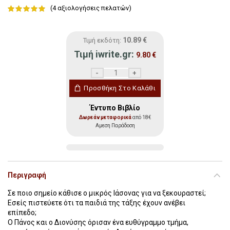
(
4
αξιολογήσεις πελατών)
10.89
€
Τιμή εκδότη:
Τιμή iwrite.gr:
9.80
€
Γεωμετρία για Παιδιά ποσότητα
Προσθήκη Στο Καλάθι
Έντυπο Βιβλίο
Δωρεάν μεταφορικά
από 18€
Αμεση Παράδοση
Περιγραφή
Σε ποιο σημείο κάθισε ο μικρός Ιάσονας για να ξεκουραστεί;
Εσείς πιστεύετε ότι τα παιδιά της τάξης έχουν ανέβει
επίπεδο;
Ο Πάνος και ο Διονύσης όρισαν ένα ευθύγραμμο τμήμα,