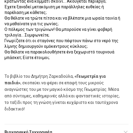
κρατώντας ένα κομμάτι σκοινί… Ακούγεται περίεργο;
Έχετε ξαναδεί μετακόμιση με παράλληλες ευθείες ή
παρέλαση με κάθετες;
Θα θέλατε να τρώτε πίτσα και να βλέπατε μια ωραία ταινία ή
να μαθαίνατε για τις γωνίες;
Ο πόλεμος των τριγώνων! Θα μπορούσε να γίνει φοβερή
τριλογία… Συμφωνείτε;
Γνωρίζατε ότι οι σταγόνες που πέφτουν πάνω στο νερό της
λίμνης δημιουργούν ομόκεντρους κύκλους;
Θα θέλατε να παρακολουθήσετε ένα ξεχωριστό τουρνουά
μπάσκετ; Είστε έτοιμοι;
Το βιβλίο του Δημήτρη Ζαρκαδούλα,
«Γεωμετρία για
παιδιά»
, σκοπεύει να φέρει σε επαφή τους μικρούς
αναγνώστες του με τον μαγικό κόσμο της Γεωμετρίας. Μέσα
από σύντομες, καθημερινές αλλά και φανταστικές ιστορίες,
το ταξίδι προς τη γνώση γίνεται ευχάριστο και ταυτόχρονα
διδακτικό!
Βιογραφικό Συγγραφέα