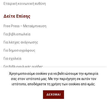
Εταιρική κοινωνική ευθύνη
Δείτε Επίσης
Free Press – Μεταέμπνευση
Για βιβλιοπωλεία
Για λέσχες ανάγνωσης
Για δημοσιογράφους
Για σχολεία
Για βιβλιοφιλικές ομάδες
Χρησιμοποιούμε cookies για να βελτιώσουμε την εμπειρία
Θεσσαλονίκη
σας στον ιστότοπό μας. Με την περιήγηση σε αυτόν τον
ιστότοπο, αποδέχεστε τη χρήση των cookies από εμάς.
Φιλίππου 49, Κέντρο
ΔΈΧΟΜΑΙ
Τηλ: 2311 27 28 03
Εmail:
info@iwrite.gr