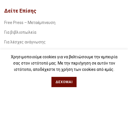
Δείτε Επίσης
Free Press – Μεταέμπνευση
Για βιβλιοπωλεία
Για λέσχες ανάγνωσης
Για δημοσιογράφους
Χρησιμοποιούμε cookies για να βελτιώσουμε την εμπειρία
Για σχολεία
σας στον ιστότοπό μας. Με την περιήγηση σε αυτόν τον
ιστότοπο, αποδέχεστε τη χρήση των cookies από εμάς.
Για βιβλιοφιλικές ομάδες
ΔΈΧΟΜΑΙ
Θεσσαλονίκη
Φιλίππου 49, Κέντρο
Τηλ: 2311 27 28 03
Εmail:
info@iwrite.gr