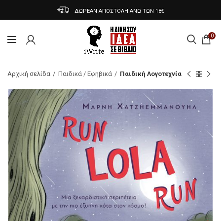
ΔΩΡΕΑΝ ΑΠΟΣΤΟΛΗ ΑΝΩ ΤΩΝ 18€
0
Αρχική σελίδα
Παιδικά / Εφηβικά
Παιδική Λογοτεχνία