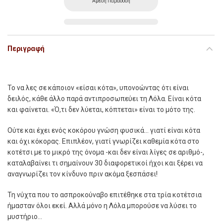
Αμεση Παράδοση
Περιγραφή
Τ
ο
να λες σε κάποιον «είσαι κότα», υπονοώντας ότι είναι
δειλός, κάθε άλλο παρά αντιπροσωπεύει τη Λόλα. Είναι κότα
και φαίνεται. «Ό,τι δεν λύεται, κόπτεται» είναι το µότο της.
Ούτε και έχει ενός κοκόρου γνώση φυσικά… γιατί είναι κότα
και όχι κόκορας. Επιπλέον, γιατί γνωρίζει καθεµία κότα στο
κοτέτσι µε το µικρό της όνοµα -και δεν είναι λίγες σε αριθµό-,
καταλαβαίνει τι σηµαίνουν 30 διαφορετικοί ήχοι και ξέρει να
αναγνωρίζει τον κίνδυνο πριν ακόµα ξεσπάσει!
Τη νύχτα που το ασπροκούναβο επιτέθηκε στα τρία κοτέτσια
ήµασταν όλοι εκεί. Αλλά µόνο η Λόλα µπορούσε να λύσει το
µυστήριο…