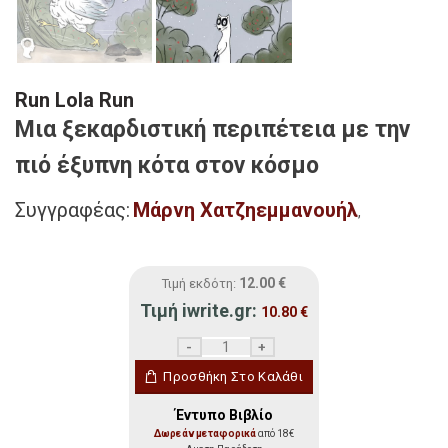
Run Lola Run
Μια ξεκαρδιστική περιπέτεια με την
πιό έξυπνη κότα στον κόσμο
Συγγραφέας:
Μάρνη Χατζηεμμανουήλ
,
12.00
€
Τιμή εκδότη:
Τιμή iwrite.gr:
10.80
€
Run Lola Run ποσότητα
Προσθήκη Στο Καλάθι
Έντυπο Βιβλίο
Δωρεάν μεταφορικά
από 18€