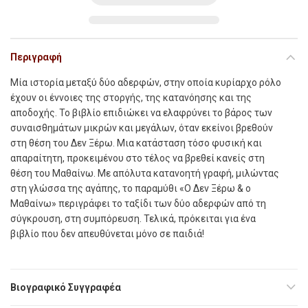
Περιγραφή
Μ
ία ιστορία µεταξύ δύο αδερφών, στην οποία κυρίαρχο ρόλο
έχουν οι έννοιες της στοργής, της κατανόησης και της
αποδοχής. Το βιβλίο επιδιώκει να ελαφρύνει το βάρος των
συναισθηµάτων µικρών και µεγάλων, όταν εκείνοι βρεθούν
στη θέση του
Δεν Ξέρω
. Μια κατάσταση τόσο φυσική και
απαραίτητη, προκειµένου στο τέλος να βρεθεί κανείς στη
θέση του
Μαθαίνω
. Με απόλυτα κατανοητή γραφή, µιλώντας
στη γλώσσα της αγάπης, το παραµύθι «
Ο Δεν Ξέρω & ο
Μαθαίνω
» περιγράφει το ταξίδι των δύο αδερφών από τη
σύγκρουση, στη συµπόρευση. Τελικά, πρόκειται για ένα
βιβλίο που δεν απευθύνεται µόνο σε παιδιά!
Βιογραφικό Συγγραφέα