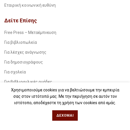
Εταιρική κοινωνική ευθύνη
Δείτε Επίσης
Free Press – Μεταέμπνευση
Για βιβλιοπωλεία
Για λέσχες ανάγνωσης
Για δημοσιογράφους
Για σχολεία
Για βιβλιοφιλικές ομάδες
Χρησιμοποιούμε cookies για να βελτιώσουμε την εμπειρία
Θεσσαλονίκη
σας στον ιστότοπό μας. Με την περιήγηση σε αυτόν τον
ιστότοπο, αποδέχεστε τη χρήση των cookies από εμάς.
Φιλίππου 49, Κέντρο
ΔΈΧΟΜΑΙ
Τηλ: 2311 27 28 03
Εmail:
info@iwrite.gr