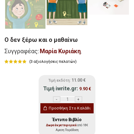
Ο δεν ξέρω και ο μαθαίνω
Συγγραφέας:
Μαρία Κυριάκη
,
(
3
αξιολογήσεις πελατών)
11.00
€
Τιμή εκδότη:
Τιμή iwrite.gr:
9.90
€
Ο δεν ξέρω και ο μαθαίνω ποσότητα
Προσθήκη Στο Καλάθι
Έντυπο Βιβλίο
Δωρεάν μεταφορικά
από 18€
Αμεση Παράδοση