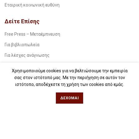
Εταιρική κοινωνική ευθύνη
Δείτε Επίσης
Free Press – Μεταέμπνευση
Για βιβλιοπωλεία
Για λέσχες ανάγνωσης
Για δημοσιογράφους
Χρησιμοποιούμε cookies για να βελτιώσουμε την εμπειρία
Για σχολεία
σας στον ιστότοπό μας. Με την περιήγηση σε αυτόν τον
ιστότοπο, αποδέχεστε τη χρήση των cookies από εμάς.
Για βιβλιοφιλικές ομάδες
ΔΈΧΟΜΑΙ
Θεσσαλονίκη
Φιλίππου 49, Κέντρο
Τηλ: 2311 27 28 03
Εmail:
info@iwrite.gr