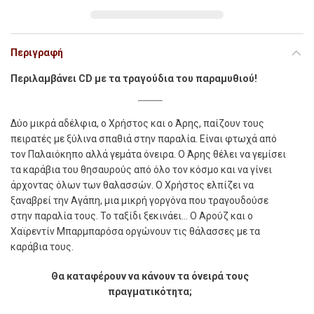
Περιγραφή
Περιλαµβάνει CD µε τα τραγούδια του παραµυθιού!
Δ
ύο µικρά αδέλφια, ο Χρήστος και ο Άρης, παίζουν τους
πειρατές µε ξύλινα σπαθιά στην παραλία. Είναι φτωχά από
τον Παλαιόκηπο αλλά γεµάτα όνειρα. Ο Άρης θέλει να γεµίσει
τα καράβια του θησαυρούς από όλο τον κόσµο και να γίνει
άρχοντας όλων των θαλασσών. Ο Χρήστος ελπίζει να
ξαναβρεί την Αγάπη, µια µικρή γοργόνα που τραγουδούσε
στην παραλία τους. Το ταξίδι ξεκινάει… Ο Αρούζ και ο
Χαϊρεντίν Μπαρµπαρόσα οργώνουν τις θάλασσες µε τα
καράβια τους.
Θα καταφέρουν να κάνουν τα όνειρά τους
πραγµατικότητα;