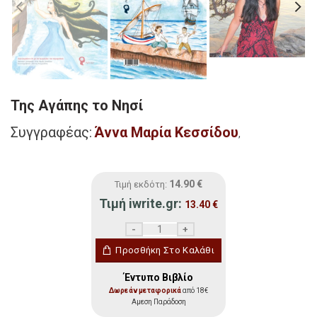
Της Αγάπης το Νησί
Συγγραφέας:
Άννα Μαρία Κεσσίδου
,
14.90
€
Τιμή εκδότη:
Τιμή iwrite.gr:
13.40
€
Της Αγάπης το Νησί ποσότητα
Προσθήκη Στο Καλάθι
Έντυπο Βιβλίο
Δωρεάν μεταφορικά
από 18€
Αμεση Παράδοση