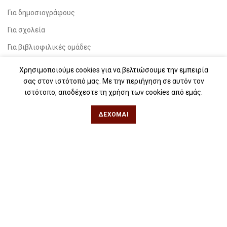
Για δημοσιογράφους
Για σχολεία
Για βιβλιοφιλικές ομάδες
Χρησιμοποιούμε cookies για να βελτιώσουμε την εμπειρία
Θεσσαλονίκη
σας στον ιστότοπό μας. Με την περιήγηση σε αυτόν τον
ιστότοπο, αποδέχεστε τη χρήση των cookies από εμάς.
Φιλίππου 49, Κέντρο
Τηλ: 2311 27 28 03
ΔΈΧΟΜΑΙ
Εmail:
info@iwrite.gr
Αθήνα
Κωλέττη 15 & Εμ. Μπενάκη, Εξάρχεια
Τηλ: 21 10 12 6900
Εmail:
info@iwrite.gr