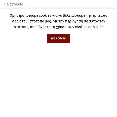
Για σχολεία
Για βιβλιοφιλικές ομάδες
Χρησιμοποιούμε cookies για να βελτιώσουμε την εμπειρία
σας στον ιστότοπό μας. Με την περιήγηση σε αυτόν τον
Θεσσαλονίκη
ιστότοπο, αποδέχεστε τη χρήση των cookies από εμάς.
ΔΈΧΟΜΑΙ
Φιλίππου 49, Κέντρο
Τηλ: 2311 27 28 03
Εmail:
info@iwrite.gr
Αθήνα
Κωλέττη 15 & Εμ. Μπενάκη, Εξάρχεια
Τηλ: 21 10 12 6900
Εmail:
info@iwrite.gr