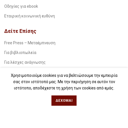
Οδηγίες για ebook
Εταιρική κοινωνική ευθύνη
Δείτε Επίσης
Free Press – Μεταέμπνευση
Για βιβλιοπωλεία
Για λέσχες ανάγνωσης
Για δημοσιογράφους
Χρησιμοποιούμε cookies για να βελτιώσουμε την εμπειρία
σας στον ιστότοπό μας. Με την περιήγηση σε αυτόν τον
Για σχολεία
ιστότοπο, αποδέχεστε τη χρήση των cookies από εμάς.
Για βιβλιοφιλικές ομάδες
ΔΈΧΟΜΑΙ
Θεσσαλονίκη
Φιλίππου 49, Κέντρο
Τηλ: 2311 27 28 03