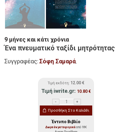
9 μήνες και κάτι χρόνια
Ένα πνευματικό ταξίδι μητρότητας
Συγγραφέας:
Σόφη Σαµαρά
,
12.00
€
Τιμή εκδότη:
Τιμή iwrite.gr:
10.80
€
9 μήνες και κάτι χρόνια ποσότητα
Προσθήκη Στο Καλάθι
Έντυπο Βιβλίο
Δωρεάν μεταφορικά
από 18€
Αμεση Παράδοση