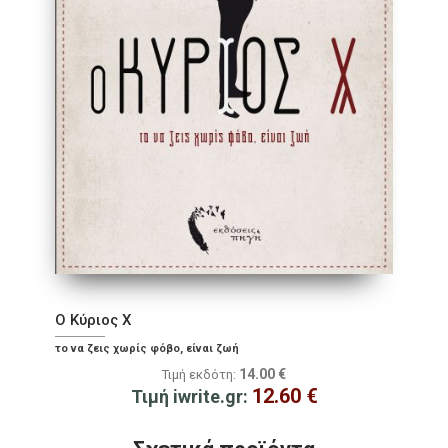
Ο Κύριος Χ
το να ζεις χωρίς φόβο, είναι ζωή
14.00
€
Τιμή εκδότη:
12.60
€
Τιμή iwrite.gr: