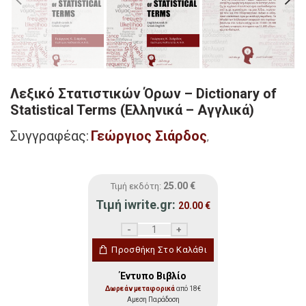
Λεξικό Στατιστικών Όρων – Dictionary of
Statistical Terms (Ελληνικά – Αγγλικά)
Συγγραφέας:
Γεώργιος Σιάρδος
,
25.00
€
Τιμή εκδότη:
Τιμή iwrite.gr:
20.00
€
Λεξικό Στατιστικών Όρων - Dictionary of S
Προσθήκη Στο Καλάθι
Έντυπο Βιβλίο
Δωρεάν μεταφορικά
από 18€
Αμεση Παράδοση