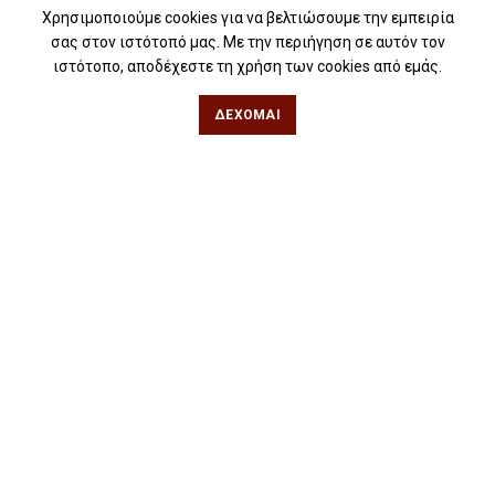
Για βιβλιοφιλικές ομάδες
Χρησιμοποιούμε cookies για να βελτιώσουμε την εμπειρία
σας στον ιστότοπό μας. Με την περιήγηση σε αυτόν τον
Θεσσαλονίκη
ιστότοπο, αποδέχεστε τη χρήση των cookies από εμάς.
Φιλίππου 49, Κέντρο
ΔΈΧΟΜΑΙ
Τηλ: 2311 27 28 03
Εmail:
info@iwrite.gr
Αθήνα
Κωλέττη 15 & Εμ. Μπενάκη, Εξάρχεια
Τηλ: 21 10 12 6900
Εmail:
info@iwrite.gr
Ακολουθήστε Μας