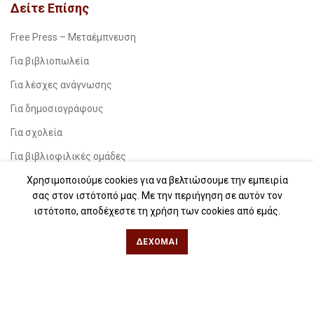
Δείτε Επίσης
Free Press – Μεταέμπνευση
Για βιβλιοπωλεία
Για λέσχες ανάγνωσης
Για δημοσιογράφους
Για σχολεία
Για βιβλιοφιλικές ομάδες
Χρησιμοποιούμε cookies για να βελτιώσουμε την εμπειρία
Θεσσαλονίκη
σας στον ιστότοπό μας. Με την περιήγηση σε αυτόν τον
ιστότοπο, αποδέχεστε τη χρήση των cookies από εμάς.
Φιλίππου 49, Κέντρο
ΔΈΧΟΜΑΙ
Τηλ: 2311 27 28 03
Εmail:
info@iwrite.gr
Αθήνα