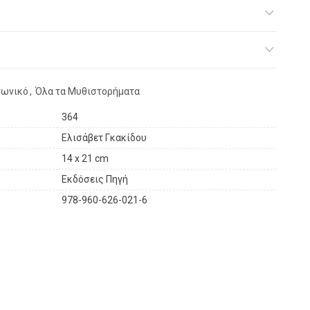
νωνικό
,
Όλα τα Μυθιστορήματα
364
Ελισάβετ Γκακίδου
14 x 21 cm
Εκδόσεις Πηγή
978-960-626-021-6