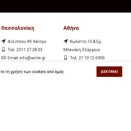
Θεσσαλονίκη
Αθήνα
Φιλίππου 49, Κέντρο
Κωλέττη 15 & Εμ.
Τηλ: 2311 27 28 03
Μπενάκη, Εξάρχεια
Εmail:
info@iwrite.gr
Τηλ: 21 10 12 6900
Εmail:
info@iwrite.gr
τε τη χρήση των cookies από εμάς.
ΔΈΧΟΜΑΙ
Ακολουθήστε Μας