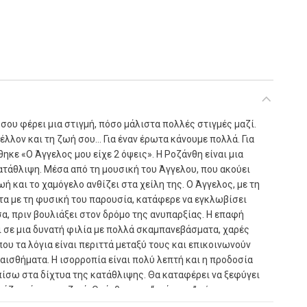
 σου φέρει μια στιγμή, πόσο μάλιστα πολλές στιγμές μαζί.
έλλον και τη ζωή σου… Για έναν έρωτα κάνουμε πολλά. Για
θηκε «Ο Άγγελος μου είχε 2 όψεις». Η Ροζάνθη είναι μια
ατάθλιψη. Μέσα από τη μουσική του Άγγελου, που ακούει
ωή και το χαμόγελο ανθίζει στα χείλη της. Ο Άγγελος, με τη
ιτα με τη φυσική του παρουσία, κατάφερε να εγκλωβίσει
σα, πριν βουλιάξει στον δρόμο της ανυπαρξίας. Η επαφή
ι σε μια δυνατή φιλία με πολλά σκαμπανεβάσματα, χαρές
που τα λόγια είναι περιττά μεταξύ τους και επικοινωνούν
ναισθήματα. Η ισορροπία είναι πολύ λεπτή και η προδοσία
πίσω στα δίχτυα της κατάθλιψης. Θα καταφέρει να ξεφύγει
λάζοντάς την ριζικά; Οι άνθρωποι “γράφουν” μέσα μας,
ου διασταυρώνονται οι ζωές μας.