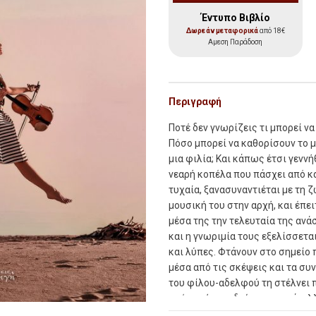
Έντυπο Βιβλίο
Δωρεάν μεταφορικά
από 18€
Αμεση Παράδοση
Περιγραφή
Ποτέ δεν γνωρίζεις τι μπορεί να
Πόσο μπορεί να καθορίσουν το μ
μια φιλία; Και κάπως έτσι γεννή
νεαρή κοπέλα που πάσχει από κ
τυχαία, ξανασυναντιέται με τη ζ
μουσική του στην αρχή, και έπε
μέσα της την τελευταία της ανά
και η γνωριμία τους εξελίσσετα
και λύπες. Φτάνουν στο σημείο 
μέσα από τις σκέψεις και τα συ
του φίλου-αδελφού τη στέλνει 
από αυτήν για δεύτερη φορά, αλ
ανάλογα με τη χρονική στιγμή π