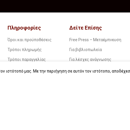
Πληροφορίες
Δείτε Επίσης
Όροι και προϋποθέσεις
Free Press – Μεταέμπνευση
Τρόποι πληρωμής
Για βιβλιοπωλεία
Τρόποι παραγγελίας
Για λέσχες ανάγνωσης
Τρόποι παραλαβής
Για δημοσιογράφους
ον ιστότοπό μας. Με την περιήγηση σε αυτόν τον ιστότοπο, αποδέχεσ
Επιστροφές
Για σχολεία
Πολιτική απορρήτου
Για βιβλιοφιλικές ομάδες
Οδηγίες για ebook
Εταιρική κοινωνική ευθύνη
Start typing to see products you are looking for.