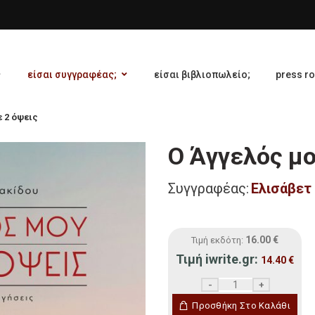
είσαι συγγραφέας;
είσαι βιβλιοπωλείο;
press r
ε 2 όψεις
Ο Άγγελός μο
Συγγραφέας:
Ελισάβετ
16.00
€
Τιμή εκδότη:
Τιμή iwrite.gr:
14.40
€
Ο Άγγελός μου είχε 2 όψ
Προσθήκη Στο Καλάθι