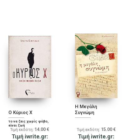
Η Μεγάλη
Ο Κύριος Χ
Συγνώμη
το να ζεις χωρίς φόβο,
είναι ζωή
14.00
€
15.00
€
Τιμή εκδότη:
Τιμή εκδότη:
Τιμή iwrite.gr:
Τιμή iwrite.gr: