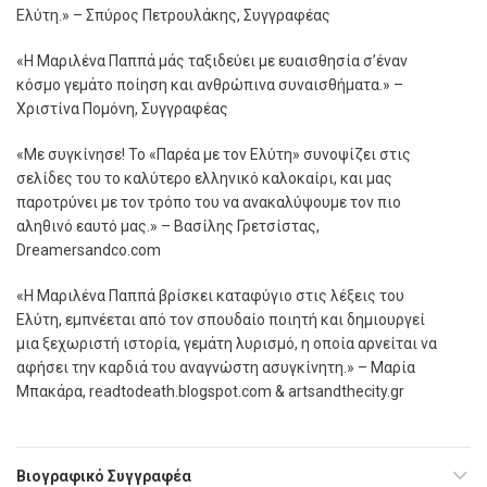
Ελύτη.» – Σπύρος Πετρουλάκης, Συγγραφέας
«Η Μαριλένα Παππά μάς ταξιδεύει με ευαισθησία σ’έναν
κόσμο γεμάτο ποίηση και ανθρώπινα συναισθήματα.» –
Χριστίνα Πομόνη, Συγγραφέας
«Με συγκίνησε! Το «Παρέα με τον Ελύτη» συνοψίζει στις
σελίδες του το καλύτερο ελληνικό καλοκαίρι, και μας
παροτρύνει με τον τρόπο του να ανακαλύψουμε τον πιο
αληθινό εαυτό μας.» – Βασίλης Γρετσίστας,
Dreamersandco.com
«Η Μαριλένα Παππά βρίσκει καταφύγιο στις λέξεις του
Ελύτη, εμπνέεται από τον σπουδαίο ποιητή και δημιουργεί
μια ξεχωριστή ιστορία, γεμάτη λυρισμό, η οποία αρνείται να
αφήσει την καρδιά του αναγνώστη ασυγκίνητη.» – Μαρία
Μπακάρα, readtodeath.blogspot.com & artsandthecity.gr
Βιογραφικό Συγγραφέα