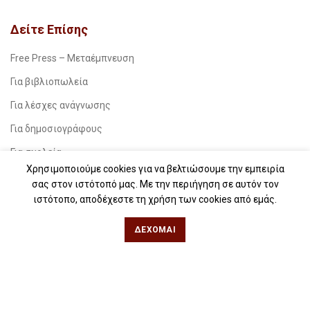
Δείτε Επίσης
Free Press – Μεταέμπνευση
Για βιβλιοπωλεία
Για λέσχες ανάγνωσης
Για δημοσιογράφους
Για σχολεία
Χρησιμοποιούμε cookies για να βελτιώσουμε την εμπειρία
Για βιβλιοφιλικές ομάδες
σας στον ιστότοπό μας. Με την περιήγηση σε αυτόν τον
ιστότοπο, αποδέχεστε τη χρήση των cookies από εμάς.
Θεσσαλονίκη
ΔΈΧΟΜΑΙ
Φιλίππου 49, Κέντρο
Τηλ: 2311 27 28 03
Εmail:
info@iwrite.gr