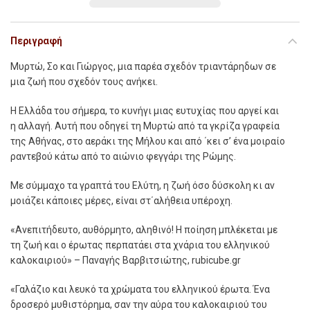
Περιγραφή
Μυρτώ, Σο και Γιώργος, μια παρέα σχεδόν τριαντάρηδων σε
μια ζωή που σχεδόν τους ανήκει.
Η Ελλάδα του σήμερα, το κυνήγι μιας ευτυχίας που αργεί και
η αλλαγή. Αυτή που οδηγεί τη Μυρτώ από τα γκρίζα γραφεία
της Αθήνας, στο αεράκι της Μήλου και από ΄κει σ’ ένα μοιραίο
ραντεβού κάτω από το αιώνιο φεγγάρι της Ρώμης.
Με σύμμαχο τα γραπτά του Ελύτη, η ζωή όσο δύσκολη κι αν
μοιάζει κάποιες μέρες, είναι στ΄αλήθεια υπέροχη.
«Ανεπιτήδευτο, αυθόρμητο, αληθινό! Η ποίηση μπλέκεται με
τη ζωή και ο έρωτας περπατάει στα χνάρια του ελληνικού
καλοκαιριού» – Παναγής Βαρβιτσιώτης, rubicube.gr
«Γαλάζιο και λευκό τα χρώματα του ελληνικού έρωτα. Ένα
δροσερό μυθιστόρημα, σαν την αύρα του καλοκαιριού του