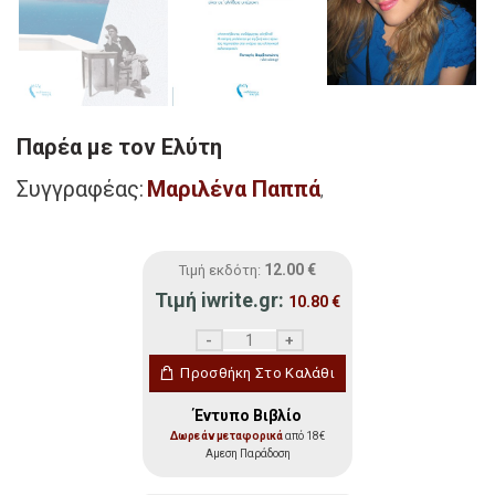
Παρέα με τον Ελύτη
Συγγραφέας:
Μαριλένα Παππά
,
12.00
€
Τιμή εκδότη:
Τιμή iwrite.gr:
10.80
€
Παρέα με τον Ελύτη ποσότητα
Προσθήκη Στο Καλάθι
Έντυπο Βιβλίο
Δωρεάν μεταφορικά
από 18€
Αμεση Παράδοση