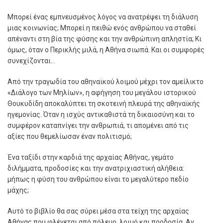
Μπορεί ένας εμπνευσμένος λόγος να ανατρέψει τη διάλυση
μιας κοινωνίας; Μπορεί η πειθώ ενός ανθρώπου να σταθεί
απέναντι στη βία της φύσης και την ανθρώπινη απληστία; Κι
όμως, όταν ο Περικλής μιλά, η Αθήνα σιωπά. Και οι συμφορές
συνεχίζονται…
Από την τραγωδία του αθηναϊκού λοιμού μέχρι τον αμείλικτο
«Διάλογο των Μηλίων», η αφήγηση του μεγάλου ιστορικού
Θουκυδίδη αποκαλύπτει τη σκοτεινή πλευρά της αθηναϊκής
ηγεμονίας. Όταν η ισχύς αντικαθιστά τη δικαιοσύνη και το
συμφέρον καταπνίγει την ανθρωπιά, τι απομένει από τις
αξίες που θεμελίωσαν έναν πολιτισμό;
Ένα ταξίδι στην καρδιά της αρχαίας Αθήνας, γεμάτο
διλήμματα, προδοσίες και την ανατριχιαστική αλήθεια:
μήπως η φύση του ανθρώπου είναι το μεγαλύτερο πεδίο
μάχης;
Αυτό το βιβλίο θα σας σύρει μέσα στα τείχη της αρχαίας
Αθήνας που φλέγεται από πόλεμο, λοιμό και προδοσία. Αν