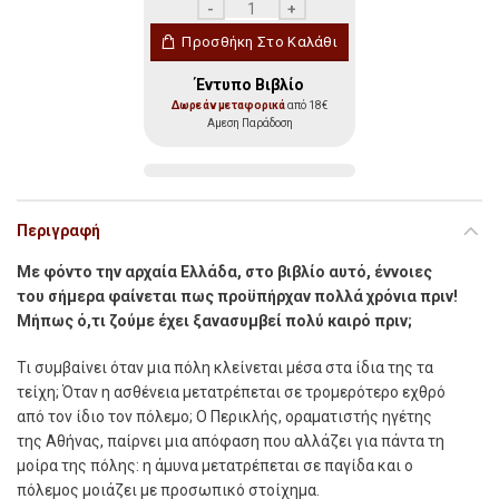
Αρχαία Αθήνα: Η σκοτεινή όψη της Δηµοκ
Προσθήκη Στο Καλάθι
Έντυπο Βιβλίο
Δωρεάν μεταφορικά
από 18€
Αμεση Παράδοση
Περιγραφή
Με φόντο την αρχαία Ελλάδα, στο βιβλίο αυτό, έννοιες
του σήμερα φαίνεται πως προϋπήρχαν πολλά χρόνια πριν!
Μήπως ό,τι ζούμε έχει ξανασυμβεί πολύ καιρό πριν;
Τι συμβαίνει όταν μια πόλη κλείνεται μέσα στα ίδια της τα
τείχη; Όταν η ασθένεια μετατρέπεται σε τρομερότερο εχθρό
από τον ίδιο τον πόλεμο; Ο Περικλής, οραματιστής ηγέτης
της Αθήνας, παίρνει μια απόφαση που αλλάζει για πάντα τη
μοίρα της πόλης: η άμυνα μετατρέπεται σε παγίδα και ο
πόλεμος μοιάζει με προσωπικό στοίχημα.