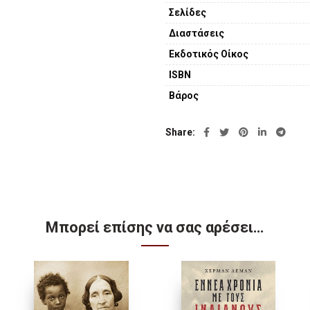
Σελίδες
Ένα συνταρακτικό βιβλίο που α
Διαστάσεις
θάρρος των ανθρώπων που έζησ
Εκδοτικός Οίκος
Παγκοσμίου πολέμου.
ISBN
Βάρος
Share
Μπορεί επίσης να σας αρέσει…