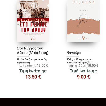
Στο Ρύγχος του
Λύκου (Β΄ έκδοση)
Φιγούρα
Η αληθινή πορεία ενός
Πώς πάλεψα με τη
αγωνιστή
νευρική ανορεξία
15.00
€
10.00
€
Τιμή εκδότη:
Τιμή εκδότη:
Τιμή iwrite.gr:
Τιμή iwrite.gr:
13.50
€
9.00
€