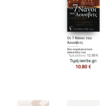
Οι 7 Νάνοι του
Άουσβιτς
Ένα συγκλονιστικό
επεισόδιο του
12.00
€
Τιμή εκδότη:
Ολοκαυτώματος
Τιμή iwrite.gr:
10.80
€