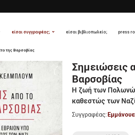
είσαι συγγραφέας;
είσαι βιβλιοπωλείο;
press r
έτο της Βαρσοβίας
Σημειώσεις α
Βαρσοβίας
Η ζωή των Πολωνώ
καθεστώς των Ναζ
Συγγραφέας:
Εμμάνουε