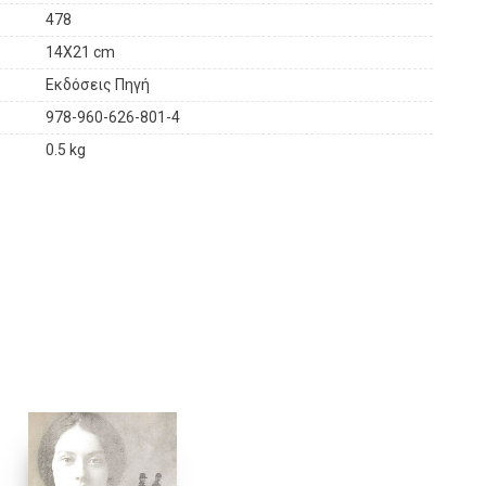
478
ναδεικνύει την αστείρευτη τόλμη και το απαράμιλλο
14X21 cm
αν υπό τις φρικαλεότητες των Ναζί, στην Πολωνία του Β’
Εκδόσεις Πηγή
978-960-626-801-4
0.5 kg