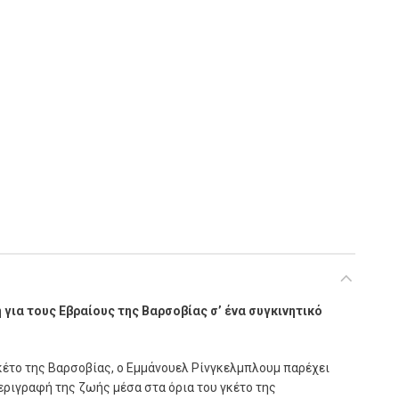
ο της Βαρσοβίας ποσότητα
ια τους Εβραίους της Βαρσοβίας σ’ ένα συγκινητικό
γκέτο της Βαρσοβίας, ο Εμμάνουελ Ρίνγκελμπλουμ παρέχει
ριγραφή της ζωής μέσα στα όρια του γκέτο της