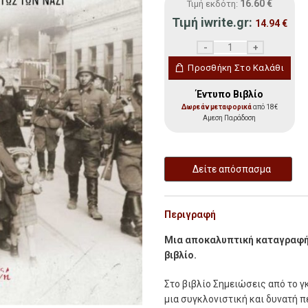
16.60
€
Τιμή εκδότη:
Τιμή iwrite.gr:
14.94
€
Σημειώσεις από το Γκέτ
Προσθήκη Στο Καλάθι
Έντυπο Βιβλίο
Δωρεάν μεταφορικά
από 18€
Αμεση Παράδοση
Δείτε απόσπασμα
Περιγραφή
Μια αποκαλυπτική καταγραφή γ
βιβλίο.
Στο βιβλίο Σημειώσεις από το 
μια συγκλονιστική και δυνατή πε