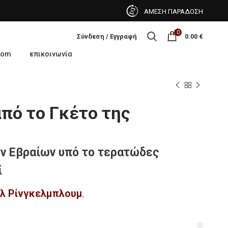
ΑΜΕΣΗ ΠΑΡΑΔΟΣΗ
0
Σύνδεση / Εγγραφή
0.00
€
oom
επικοινωνία
πό το Γκέτο της
ν Εβραίων υπό το τερατώδες
ί
λ Ρίνγκελμπλουμ
,