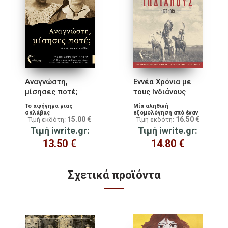
Αναγνώστη,
Εννέα Χρόνια με
μίσησες ποτέ;
τους Ινδιάνους
Το αφήγηµα µιας
Μία αληθινή
σκλάβας
εξομολόγηση από έναν
15.00
€
16.50
€
Τιμή εκδότη:
Τιμή εκδότη:
αιχμάλωτο των Απάτσι!
Τιμή iwrite.gr:
Τιμή iwrite.gr:
13.50
€
14.80
€
Σχετικά προϊόντα